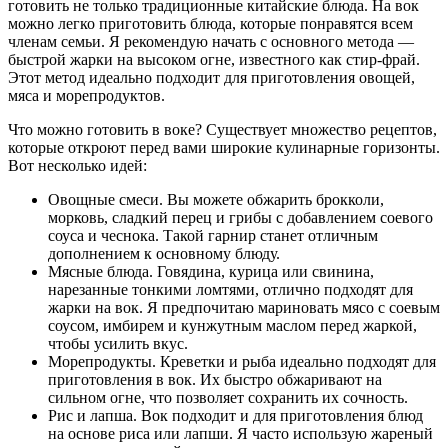
готовить не только традиционные китайские блюда. На вок
можно легко приготовить блюда, которые понравятся всем
членам семьи. Я рекомендую начать с основного метода —
быстрой жарки на высоком огне, известного как стир-фрай.
Этот метод идеально подходит для приготовления овощей,
мяса и морепродуктов.
Что можно готовить в воке? Существует множество рецептов,
которые откроют перед вами широкие кулинарные горизонты.
Вот несколько идей:
Овощные смеси. Вы можете обжарить брокколи,
морковь, сладкий перец и грибы с добавлением соевого
соуса и чеснока. Такой гарнир станет отличным
дополнением к основному блюду.
Мясные блюда. Говядина, курица или свинина,
нарезанные тонкими ломтями, отлично подходят для
жарки на вок. Я предпочитаю мариновать мясо с соевым
соусом, имбирем и кунжутным маслом перед жаркой,
чтобы усилить вкус.
Морепродукты. Креветки и рыба идеально подходят для
приготовления в вок. Их быстро обжаривают на
сильном огне, что позволяет сохранить их сочность.
Рис и лапша. Вок подходит и для приготовления блюд
на основе риса или лапши. Я часто использую жареный