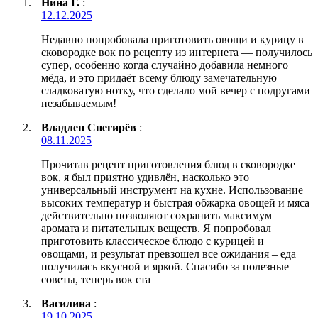
Нина Г.
:
12.12.2025
Недавно попробовала приготовить овощи и курицу в
сковородке вок по рецепту из интернета — получилось
супер, особенно когда случайно добавила немного
мёда, и это придаёт всему блюду замечательную
сладковатую нотку, что сделало мой вечер с подругами
незабываемым!
Владлен Снегирёв
:
08.11.2025
Прочитав рецепт приготовления блюд в сковородке
вок, я был приятно удивлён, насколько это
универсальный инструмент на кухне. Использование
высоких температур и быстрая обжарка овощей и мяса
действительно позволяют сохранить максимум
аромата и питательных веществ. Я попробовал
приготовить классическое блюдо с курицей и
овощами, и результат превзошел все ожидания – еда
получилась вкусной и яркой. Спасибо за полезные
советы, теперь вок ста
Василина
:
19.10.2025