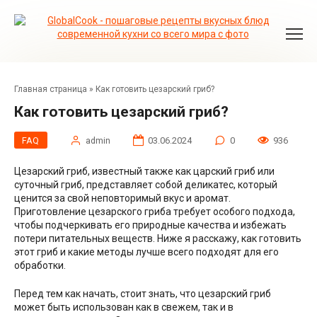
Перейти
к
контенту
Главная страница
»
Как готовить цезарский гриб?
Как готовить цезарский гриб?
FAQ
admin
03.06.2024
0
936
Цезарский гриб, известный также как царский гриб или
суточный гриб, представляет собой деликатес, который
ценится за свой неповторимый вкус и аромат.
Приготовление цезарского гриба требует особого подхода,
чтобы подчеркивать его природные качества и избежать
потери питательных веществ. Ниже я расскажу, как готовить
этот гриб и какие методы лучше всего подходят для его
обработки.
Перед тем как начать, стоит знать, что цезарский гриб
может быть использован как в свежем, так и в