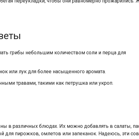
избегая переукладки, чтобы они равномерно прожарились. Ж
веты
ть грибы небольшим количеством соли и перца для
ок или лук для более насыщенного аромата.
чными травами, такими как петрушка или укроп.
ны в различных блюдах. Их можно добавлять в салаты, пас
кой для пирожков, омлетов или запеканок. Надеюсь, эти с