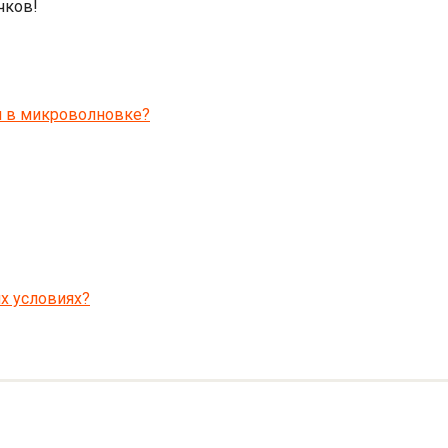
чков!
и в микроволновке?
х условиях?