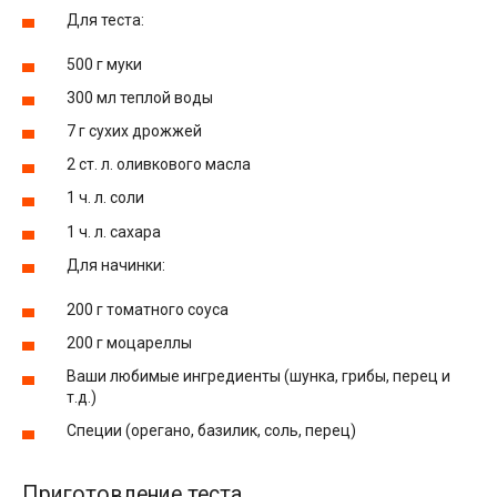
Для теста:
500 г муки
300 мл теплой воды
7 г сухих дрожжей
2 ст. л. оливкового масла
1 ч. л. соли
1 ч. л. сахара
Для начинки:
200 г томатного соуса
200 г моцареллы
Ваши любимые ингредиенты (шунка, грибы, перец и
т.д.)
Специи (орегано, базилик, соль, перец)
Приготовление теста