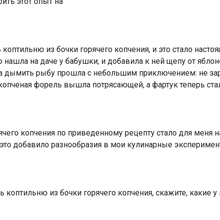
рить этот опыт на
коптильню из бочки горячего копчения, и это стало наст
 нашла на даче у бабушки, и добавила к ней щепу от ябл
 дымить рыбу прошла с небольшим приключением: не заран
копченая форель вышла потрясающей, а фартук теперь ст
ячего копчения по приведенному рецепту стало для меня 
 это добавило разнообразия в мои кулинарные эксперимен
ь коптильню из бочки горячего копчения, скажите, какие 