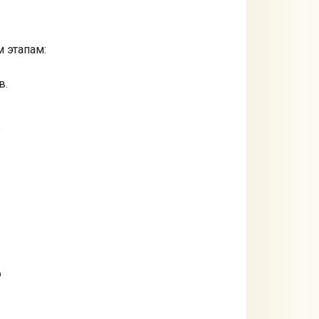
м этапам:
в.
ь
о