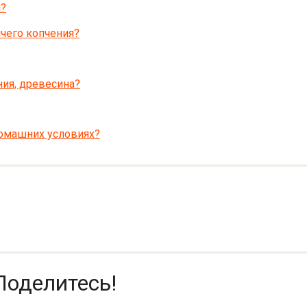
я?
ячего копчения?
ния, древесина?
домашних условиях?
Поделитесь!