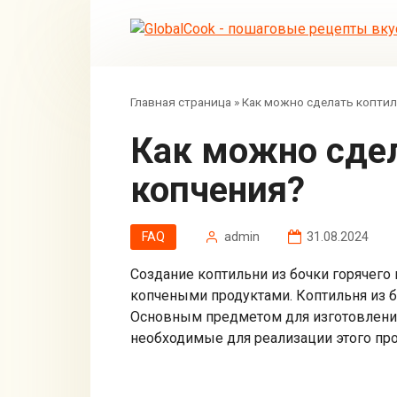
Перейти
к
контенту
Главная страница
»
Как можно сделать коптил
Как можно сделать коптильню из бочки горячего
копчения?
FAQ
admin
31.08.2024
Создание коптильни из бочки горячего
копчеными продуктами. Коптильня из 
Основным предметом для изготовления
необходимые для реализации этого про