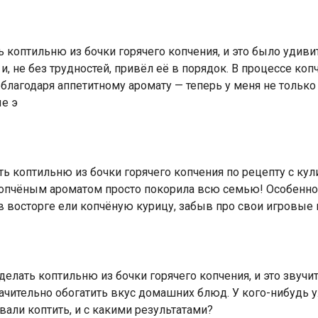
 коптильню из бочки горячего копчения, и это было удив
 и, не без трудностей, привёл её в порядок. В процессе к
благодаря аппетитному аромату — теперь у меня не только 
е э
 коптильню из бочки горячего копчения по рецепту с кули
опчёным ароматом просто покорила всю семью! Особенно
 в восторге ели копчёную курицу, забыв про свои игровые
делать коптильню из бочки горячего копчения, и это звучит
чительно обогатить вкус домашних блюд. У кого-нибудь у
али коптить, и с какими результатами?