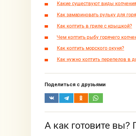
Какие существуют виды копчени
Как замариновать рульку для гор
Как коптить в гриле с крышкой?
Чем коптить рыбу горячего копче
Как коптить морского окуня?
Как нужно коптить перепелов в 
Поделиться с друзьями
А как готовите вы? 