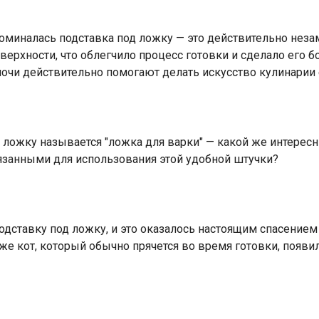
поминалась подставка под ложку — это действительно неза
оверхности, что облегчило процесс готовки и сделало его 
лочи действительно помогают делать искусство кулинари
од ложку называется "ложка для варки" — какой же интересн
бязанными для использования этой удобной штучки?
дставку под ложку, и это оказалось настоящим спасением 
аже кот, который обычно прячется во время готовки, появи