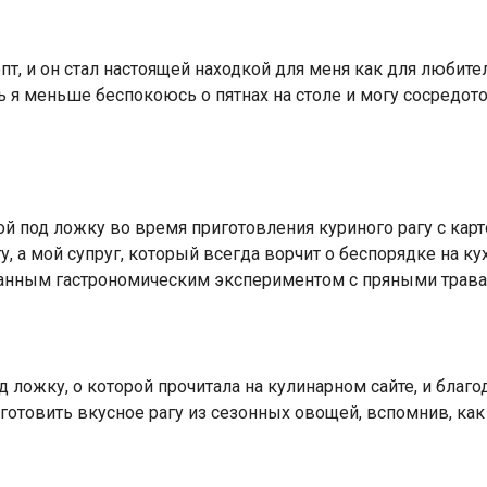
пт, и он стал настоящей находкой для меня как для любит
рь я меньше беспокоюсь о пятнах на столе и могу сосредот
й под ложку во время приготовления куриного рагу с карт
 а мой супруг, который всегда ворчит о беспорядке на ку
иданным гастрономическим экспериментом с пряными трава
 ложку, о которой прочитала на кулинарном сайте, и благо
риготовить вкусное рагу из сезонных овощей, вспомнив, ка