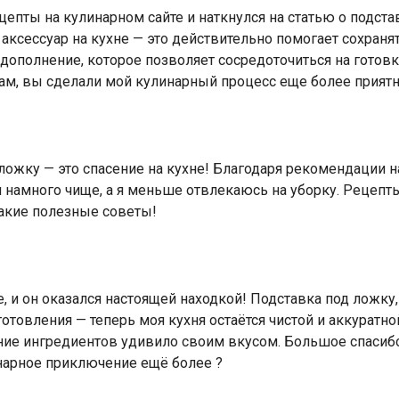
епты на кулинарном сайте и наткнулся на статью о подстав
аксессуар на кухне — это действительно помогает сохранять
дополнение, которое позволяет сосредоточиться на готовк
рам, вы сделали мой кулинарный процесс еще более прият
ложку — это спасение на кухне! Благодаря рекомендации на
я намного чище, а я меньше отвлекаюсь на уборку. Рецепты
 такие полезные советы!
е, и он оказался настоящей находкой! Подставка под ложку,
товления — теперь моя кухня остаётся чистой и аккуратно
ание ингредиентов удивило своим вкусом. Большое спасиб
нарное приключение ещё более ?