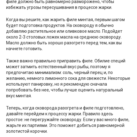
филе должно быть равномерно разморожено, чтобы
избежать угрозы пересушивания в процессе жарки.
Когда вы решите, как жарить филе минтая, первым шагом
будет подготовка продуктов. На сковороду я обычно
добавляю растительное или оливковое масло. Подойдет
около 2-3 столовых ложек масла на среднюю сковороду.
Масло должно быть хорошо разогрето перед тем, как вы
начнете готовить.
Также важно правильно приправить филе. Обилие специй
может затмить естественный вкус рыбы, поэтому я
предпочитаю минимализм: соль, черный перец и, по
желанию, немного лимонного сока для свежести. Некоторые
используют панировку, но я рекомендую сначала
попробовать без нее, чтобы лучше оценить натуральный
вкус минтая.
Теперь, когда сковорода разогрета и филе подготовлено,
давайте перейдем к процессу жарки. Правило здесь
простое: не перегружайте сковороду. Если у вас много филе,
жарьте их партиями. Это поможет добиться равномерной
золотистой корочки.