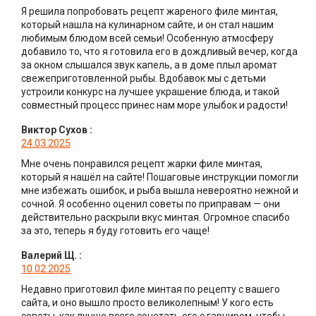
Я решила попробовать рецепт жареного филе минтая,
который нашла на кулинарном сайте, и он стал нашим
любимым блюдом всей семьи! Особенную атмосферу
добавило то, что я готовила его в дождливый вечер, когда
за окном слышался звук капель, а в доме плыл аромат
свежеприготовленной рыбы. Вдобавок мы с детьми
устроили конкурс на лучшее украшение блюда, и такой
совместный процесс принес нам море улыбок и радости!
Виктор Сухов
:
24.03.2025
Мне очень понравился рецепт жарки филе минтая,
который я нашёл на сайте! Пошаговые инструкции помогли
мне избежать ошибок, и рыба вышла невероятно нежной и
сочной. Я особенно оценил советы по приправам — они
действительно раскрыли вкус минтая. Огромное спасибо
за это, теперь я буду готовить его чаще!
Валерий Щ.
:
10.02.2025
Недавно приготовил филе минтая по рецепту с вашего
сайта, и оно вышло просто великолепным! У кого есть