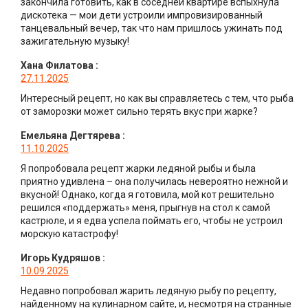
закончила готовить, как в соседней квартире вспыхнула
дискотека — мои дети устроили импровизированный
танцевальный вечер, так что нам пришлось ужинать под
зажигательную музыку!
Хана Филатова
:
27.11.2025
Интересный рецепт, но как вы справляетесь с тем, что рыба
от заморозки может сильно терять вкус при жарке?
Емельяна Дегтярева
:
11.10.2025
Я попробовала рецепт жарки ледяной рыбы и была
приятно удивлена – она получилась невероятно нежной и
вкусной! Однако, когда я готовила, мой кот решительно
решился «поддержать» меня, прыгнув на стол к самой
кастрюле, и я едва успела поймать его, чтобы не устроил
морскую катастрофу!
Игорь Кудряшов
:
10.09.2025
Недавно попробовал жарить ледяную рыбу по рецепту,
найденному на кулинарном сайте, и, несмотря на странные