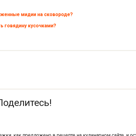
оженные мидии на сковороде?
ь говядину кусочками?
Поделитесь!
ки, как предложено в рецепте на кулинарном сайте, и ост