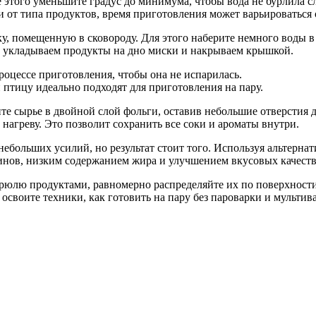
е этого уменьшите градус до минимума, чтобы вода не бурлила с
 от типа продуктов, время приготовления может варьироваться о
иску, помещенную в сковороду. Для этого наберите немного воды
бе, укладываем продукты на дно миски и накрываем крышкой.
процессе приготовления, чтобы она не испарилась.
птицу идеально подходят для приготовления на пару.
ите сырье в двойной слой фольги, оставив небольшие отверстия д
нагреву. Это позволит сохранить все соки и ароматы внутри.
небольших усилий, но результат стоит того. Используя альтерна
нов, низким содержанием жира и улучшением вкусовых качеств
рюлю продуктами, равномерно распределяйте их по поверхности
освоите техники, как готовить на пару без пароварки и мульти