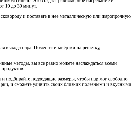
лишком сильно. Это создаст равномерное нагревание и
т 10 до 30 минут.
 в сковороду и поставьте в нее металлическую или жаропрочную
ля выхода пара. Поместите завёртки на решетку,
тивные методы, вы все равно можете наслаждаться всеми
 продуктов.
 и подбирайте подходящие размеры, чтобы пар мог свободно
варки, и сможете удивить своих близких полезными и вкусными