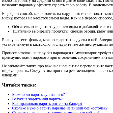
Включите плиту на средний огонь и дайте воде закипеть. Посл
позволит паровому эффекту сделать свою работу. В зависимости
Еще один способ, как готовить на пару, – это использовать м
миску, которая не касается самой воды. Как и в первом спосо
Обязательно следите за уровнем воды и добавляйте ее в 
Тщательно выбирайте продукты: свежие овощи, рыбу или 
Если у вас есть фольга, можно сварить продукты в ней. Заверн
установленную в кастрюлю, и следуйте тем же инструкциям по 
Процесс готовки на пару без пароварки и мультиварки требует 
преимуществами парового приготовления: сохранением витами
Не забывайте также про важные нюансы: не переполняйте каст
циркулировать. Следуя этим простым рекомендациям, вы легко 
блюдами.
Читайте также:
Можно ли варить суп из чего?
Голубцы жарить или варить?
Как правильно варить рис сорта бальдо?
Сколько нужно варить варенье из вишни без косточек?
Сколько нужно варить говяжье легкое для собаки?