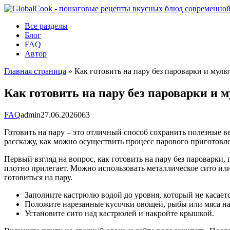
Перейти
к
Все разделы
контенту
Блог
FAQ
Автор
Главная страница
»
Как готовить на пару без пароварки и муль
Как готовить на пару без пароварки и 
FAQ
admin
27.06.2026
0
63
Готовить на пару – это отличный способ сохранить полезные ве
расскажу, как можно осуществить процесс парового приготовле
Первый взгляд на вопрос, как готовить на пару без пароварки
плотно прилегает. Можно использовать металлическое сито или
готовиться на пару.
Заполните кастрюлю водой до уровня, который не касаетс
Положите нарезанные кусочки овощей, рыбы или мяса на
Установите сито над кастрюлей и накройте крышкой.