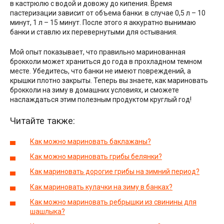
в кастрюлю с водой и довожу до кипения. Время
пастеризации зависит от объема банки: в случае 0,5 л – 10
минут, 1 л – 15 минут. После этого я аккуратно вынимаю
банки и ставлю их перевернутыми для остывания.
Мой опыт показывает, что правильно маринованная
брокколи может храниться до года в прохладном темном
месте. Убедитесь, что банки не имеют повреждений, а
крышки плотно закрыты. Теперь вы знаете, как мариновать
брокколи на зиму в домашних условиях, и сможете
наслаждаться этим полезным продуктом круглый год!
Читайте также:
Как можно мариновать баклажаны?
Как можно мариновать грибы белянки?
Как мариновать дорогие грибы на зимний период?
Как мариновать кулачки на зиму в банках?
Как можно мариновать ребрышки из свинины для
шашлыка?