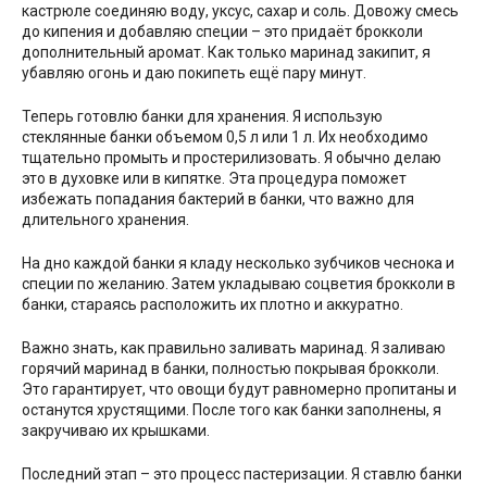
кастрюле соединяю воду, уксус, сахар и соль. Довожу смесь
до кипения и добавляю специи – это придаёт брокколи
дополнительный аромат. Как только маринад закипит, я
убавляю огонь и даю покипеть ещё пару минут.
Теперь готовлю банки для хранения. Я использую
стеклянные банки объемом 0,5 л или 1 л. Их необходимо
тщательно промыть и простерилизовать. Я обычно делаю
это в духовке или в кипятке. Эта процедура поможет
избежать попадания бактерий в банки, что важно для
длительного хранения.
На дно каждой банки я кладу несколько зубчиков чеснока и
специи по желанию. Затем укладываю соцветия брокколи в
банки, стараясь расположить их плотно и аккуратно.
Важно знать, как правильно заливать маринад. Я заливаю
горячий маринад в банки, полностью покрывая брокколи.
Это гарантирует, что овощи будут равномерно пропитаны и
останутся хрустящими. После того как банки заполнены, я
закручиваю их крышками.
Последний этап – это процесс пастеризации. Я ставлю банки