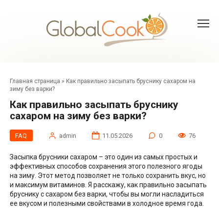
Перейти
к
контенту
Главная страница
»
Как правильно засыпать бруснику сахаром на
зиму без варки?
Как правильно засыпать бруснику
сахаром на зиму без варки?
FAQ
admin
11.05.2026
0
76
Засыпка брусники сахаром – это один из самых простых и
эффективных способов сохранения этого полезного ягоды
на зиму. Этот метод позволяет не только сохранить вкус, но
и максимум витаминов. Я расскажу, как правильно засыпать
бруснику с сахаром без варки, чтобы вы могли насладиться
ее вкусом и полезными свойствами в холодное время года.