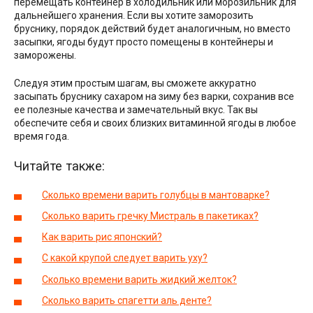
перемещать контейнер в холодильник или морозильник для
дальнейшего хранения. Если вы хотите заморозить
бруснику, порядок действий будет аналогичным, но вместо
засыпки, ягоды будут просто помещены в контейнеры и
заморожены.
Следуя этим простым шагам, вы сможете аккуратно
засыпать бруснику сахаром на зиму без варки, сохранив все
ее полезные качества и замечательный вкус. Так вы
обеспечите себя и своих близких витаминной ягоды в любое
время года.
Читайте также:
Сколько времени варить голубцы в мантоварке?
Сколько варить гречку Мистраль в пакетиках?
Как варить рис японский?
С какой крупой следует варить уху?
Сколько времени варить жидкий желток?
Сколько варить спагетти аль денте?