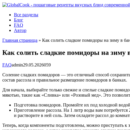
Перейти
к
Все разделы
контенту
Блог
FAQ
Автор
Главная страница
»
Как солить сладкие помидоры на зиму в ба
Как солить сладкие помидоры на зиму 
FAQ
admin
29.05.2026
0
59
Соление сладких помидоров — это отличный способ сохранить их
состав рассола и правильное размещение помидоров в банках.
Для начала, выбирайте только свежие и спелые сладкие помид
мякотью, такие как «Сливка» или «Розовый мед». Это позволит
Подготовка помидоров. Промойте их под холодной водой
Приготовление рассола. На 1 литр воды вам потребуется 
и растворите в ней соль. Затем охладите рассол до комна
Теперь, когда компоненты подготовлены, можно приступать к 