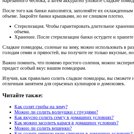
нарезанного чеснока, а затем аккуратно уложите сладкие помид
После того как банки наполнятся, заполняйте их охлажденным 
объеме. Закройте банки крышками, но не слишком плотно.
Стерилизация. Чтобы гарантировать длительное хранение
объема.
Хранение. После стерилизации банки остудите и храните
Сладкие помидоры, соленые на зиму, можно использовать в ра
голодам семян и пряностей, вы получите не только вкусные, но
Важно помнить, что помимо простого соления, можно эксперим
придаст особый вкус вашим помидорам.
Изучив, как правильно солить сладкие помидоры, вы сможете на
отличным занятием для серьезных кулинаров и домохозяек.
Читайте также:
Как солят грибы на зиму?
Можно ли солить волнушки с груздями?
Как вкусно солить семгу в домашних условиях?
Как можно засолить карася в домашних условиях?
Можно ли солить вешенки?
Как солить черную икру стерляди в домашних условиях?