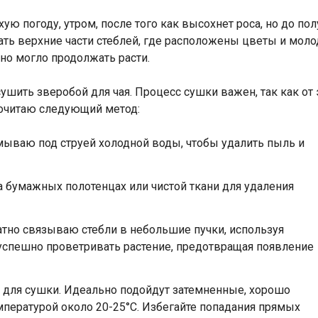
ую погоду, утром, после того как высохнет роса, но до по
ть верхние части стеблей, где расположены цветы и молод
но могло продолжать расти.
сушить зверобой для чая. Процесс сушки важен, так как от
почитаю следующий метод:
ываю под струей холодной воды, чтобы удалить пыль и
 бумажных полотенцах или чистой ткани для удаления
ратно связываю стебли в небольшие пучки, используя
 успешно проветривать растение, предотвращая появление
 для сушки. Идеально подойдут затемненные, хорошо
пературой около 20-25°C. Избегайте попадания прямых