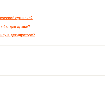
рической сушилке?
 рыбы для сушки?
тилу в дегидраторе?