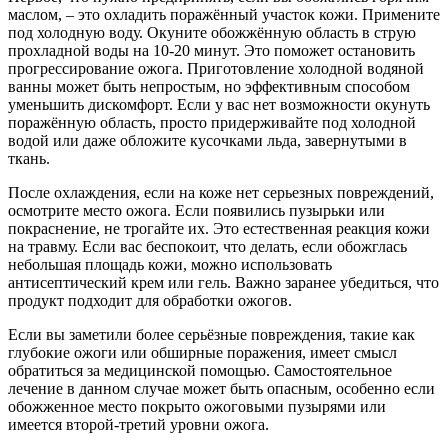
маслом, – это охладить поражённый участок кожи. Примените
под холодную воду. Окуните обожжённую область в струю
прохладной воды на 10-20 минут. Это поможет остановить
прогрессирование ожога. Приготовление холодной водяной
ванны может быть непростым, но эффективным способом
уменьшить дискомфорт. Если у вас нет возможности окунуть
поражённую область, просто придерживайте под холодной
водой или даже обложите кусочками льда, завернутыми в
ткань.
После охлаждения, если на коже нет серьезных повреждений,
осмотрите место ожога. Если появились пузырьки или
покраснение, не трогайте их. Это естественная реакция кожи
на травму. Если вас беспокоит, что делать, если обожглась
небольшая площадь кожи, можно использовать
антисептический крем или гель. Важно заранее убедиться, что
продукт подходит для обработки ожогов.
Если вы заметили более серьёзные повреждения, такие как
глубокие ожоги или обширные поражения, имеет смысл
обратиться за медицинской помощью. Самостоятельное
лечение в данном случае может быть опасным, особенно если
обожженное место покрыто ожоговыми пузырями или
имеется второй-третий уровни ожога.