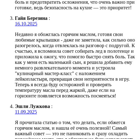
боль и предотвратить осложнения, что очень важно при
готовке, ведь безопасность на кухне — это приоритет!
Гайя Березина
:
16.10.2025
Недавно я обожглась горячим маслом, готовя свои
любимые крылышки - даже не заметила, как сильно оно
разогрелось, когда отвлеклась на разговор с подругой. К
счастью, я вспомнила совет собирать лед в полотенце и
приложила к ожогу, что помогло быстро снять боль. Так
как у меня есть маленький сын, я решила добавить ему
немного развлекательного момента и устроила
"кулинарный мастер-класс" с наложением
лейкопластыря, превращая свои неприятности в игру.
Теперь я всегда буду осторожней и проверять
температуру масла перед жаркой, даже если на
горизонте появляется возможность посмеяться!
Эшли Лужкова
:
11.09.2025
Я прочитала статью о том, что делать, если обжегся
горячим маслом, и нашла её очень полезной! Самый
важный совет — это не паниковать и сразу охладить