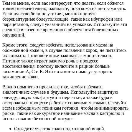
Тем не менее, если вас интересует, что делать, если обжегся
только незначительно, ожидайте, пока кожа начнет заживать.
Если чувство боли не утихает, можно принять
безрецептурные болеутоляющие, такие как ибупрофен или
парацетамол, следуя указаниям на упаковке. Используйте эти
средства в качестве временного облегчения болезненных
ощущений.
Кроме этого, следует избегать использования масла на
обожжённой коже и, в случае появления корок, не пытайтесь
их снимать. Позвольте коже заживать самостоятельно.
Питание также играет важную роль в процессе
восстановления, поэтому включите в рацион больше
витаминов А, С и Е. Эти витамины помогут ускорить
заживление кожи.
Важно помнить о профилактике, чтобы избежать
аналогичных случаев в будущем. Используйте защитную
одежду, такую как фартуки и перчатки, а также будьте
осторожны в процессе работы с горячими маслами. Следуйте
всем необходимым техникам готовки, чтобы минимизировать
риски, такие как аккуратное наливание масла в кастрюлю и
использование безопасной посуды.
Охладите участок кожи под холодной водой.