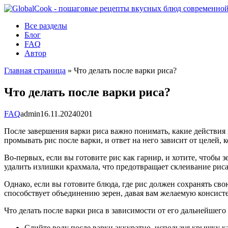
Перейти
к
Все разделы
контенту
Блог
FAQ
Автор
Главная страница
»
Что делать после варки риса?
Что делать после варки риса?
FAQ
admin
16.11.2024
0
201
После завершения варки риса важно понимать, какие действия 
промывать рис после варки, и ответ на него зависит от целей, 
Во-первых, если вы готовите рис как гарнир, и хотите, чтобы
удалить излишки крахмала, что предотвращает склеивание риса.
Однако, если вы готовите блюда, где рис должен сохранять св
способствует объединению зерен, давая вам желаемую консисте
Что делать после варки риса в зависимости от его дальнейшег
Слийте воду после варки аккуратно, используя крышку к