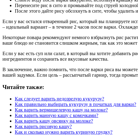
Перенесите рис в сито и промывайте под струей холодной 
После этого дайте рису обсохнуть в сите, чтобы удалить 
Если у вас остался отваренный рис, который вы планируете ис
– идеальный вариант – в течение 2 часов после варки. Охлажд
Некоторые повара рекомендуют немного взбрызнуть рис растит
ваше блюдо не становится слишком жирным, так как это может 
Если у вас есть суп или салат, в который вы хотите добавить р
ингредиентов и сохранить все вкусовые качества.
В заключение, важно помнить, что после варки риса вы можете
вашей задумки. Если цель – рассыпчатый гарнир, тогда промыть
Читайте также:
Как следует варить недозрелую кукурузу?
Как правильно выбирать кукурузу в початках для варки?
Как варить вермишелевую кашу на молоке?
Как варить манную кашу с комочками?
Как варить кашу овсянку на молоке?
Как варить рисовую кашу?
Как и сколько нужно варить куриную грудку?