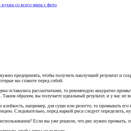
нужно предпринять, чтобы получить наилучший результат и сохр
которые вы ставите перед собой.
 зерна оставались рассыпчатыми, то рекомендую аккуратно промы
 Таким образом, вы получаете идеальный результат, и у вас не 
ою клейкость, например, для суши или ризотто, то промывать ег
нцию. Следовательно, перед варкой риса следует определить, ну
о использования? Если вы уже решили, что рис нужно промыть, 
астрюли, чтобы зерна не выпали.