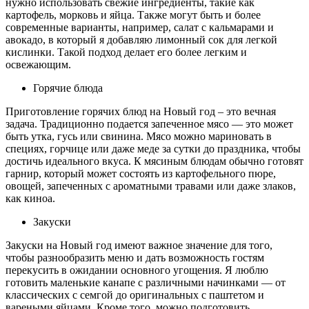
нужно использовать свежие ингредиенты, такие как
картофель, морковь и яйца. Также могут быть и более
современные варианты, например, салат с кальмарами и
авокадо, в который я добавляю лимонный сок для легкой
кислинки. Такой подход делает его более легким и
освежающим.
Горячие блюда
Приготовление горячих блюд на Новый год – это вечная
задача. Традиционно подается запеченное мясо — это может
быть утка, гусь или свинина. Мясо можно мариновать в
специях, горчице или даже меде за сутки до праздника, чтобы
достичь идеального вкуса. К мясиным блюдам обычно готовят
гарнир, который может состоять из картофельного пюре,
овощей, запеченных с ароматными травами или даже злаков,
как киноа.
Закуски
Закуски на Новый год имеют важное значение для того,
чтобы разнообразить меню и дать возможность гостям
перекусить в ожидании основного угощения. Я люблю
готовить маленькие канапе с различными начинками — от
классических с семгой до оригинальных с паштетом и
вареными яйцами. Кроме того, можно подготовить