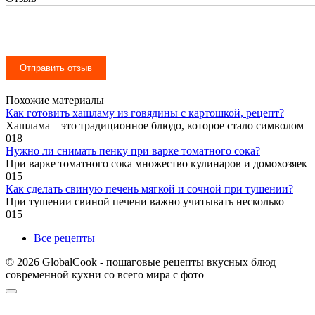
Похожие материалы
Как готовить хашламу из говядины с картошкой, рецепт?
Хашлама – это традиционное блюдо, которое стало символом
0
18
Нужно ли снимать пенку при варке томатного сока?
При варке томатного сока множество кулинаров и домохозяек
0
15
Как сделать свиную печень мягкой и сочной при тушении?
При тушении свиной печени важно учитывать несколько
0
15
Все рецепты
© 2026 GlobalCook - пошаговые рецепты вкусных блюд
современной кухни со всего мира с фото