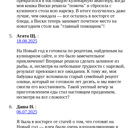
превратился в настоящую кулинарную авантюру, когда
моя кошка Виски решила "помочь" и сбросила с
кухонного стола всю нарезку. В итоге получилось даже
лучше, чем ожидала — все остались в восторге от
блюда, а Виски теперь занимает почетное место на
новогоднем столе как "главный помощник"!
Агата Щ.
:
18.08.2025
На Новый год я готовила по рецептам, найденным на
кулинарном сайте, и это было замечательное
приключение! Впервые решила сделать заливное из
рыбы, и, несмотря на небольшие трудности с нарезкой,
результат превзошел все ожидания. К тому же, моя
бабушка вдруг вспомнила старый семейный рецепт
оливье, который не готовили лет десять, и мы вместе
смогли его восстановить. Такой уютный вечер за
приготовлением еды стал настоящим праздником,
несмотря на все сложност?
Даша Н.
:
06.07.2025
Я была в восторге от статей о том, что готовят на
Новый год — идеи были очень вдохновляющими и