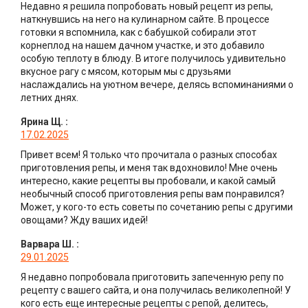
Недавно я решила попробовать новый рецепт из репы,
наткнувшись на него на кулинарном сайте. В процессе
готовки я вспомнила, как с бабушкой собирали этот
корнеплод на нашем дачном участке, и это добавило
особую теплоту в блюду. В итоге получилось удивительно
вкусное рагу с мясом, которым мы с друзьями
наслаждались на уютном вечере, делясь вспоминаниями о
летних днях.
Ярина Щ.
:
17.02.2025
Привет всем! Я только что прочитала о разных способах
приготовления репы, и меня так вдохновило! Мне очень
интересно, какие рецепты вы пробовали, и какой самый
необычный способ приготовления репы вам понравился?
Может, у кого-то есть советы по сочетанию репы с другими
овощами? Жду ваших идей!
Варвара Ш.
:
29.01.2025
Я недавно попробовала приготовить запеченную репу по
рецепту с вашего сайта, и она получилась великолепной! У
кого есть еще интересные рецепты с репой, делитесь,