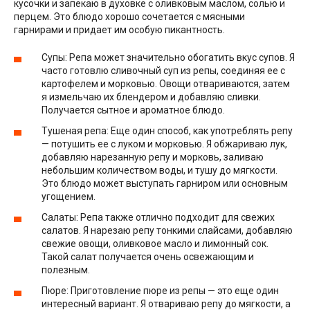
кусочки и запекаю в духовке с оливковым маслом, солью и
перцем. Это блюдо хорошо сочетается с мясными
гарнирами и придает им особую пикантность.
Супы: Репа может значительно обогатить вкус супов. Я
часто готовлю сливочный суп из репы, соединяя ее с
картофелем и морковью. Овощи отвариваются, затем
я измельчаю их блендером и добавляю сливки.
Получается сытное и ароматное блюдо.
Тушеная репа: Еще один способ, как употреблять репу
— потушить ее с луком и морковью. Я обжариваю лук,
добавляю нарезанную репу и морковь, заливаю
небольшим количеством воды, и тушу до мягкости.
Это блюдо может выступать гарниром или основным
угощением.
Салаты: Репа также отлично подходит для свежих
салатов. Я нарезаю репу тонкими слайсами, добавляю
свежие овощи, оливковое масло и лимонный сок.
Такой салат получается очень освежающим и
полезным.
Пюре: Приготовление пюре из репы — это еще один
интересный вариант. Я отвариваю репу до мягкости, а