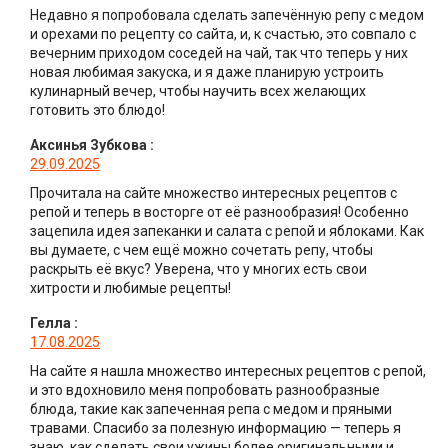
Недавно я попробовала сделать запечённую репу с медом
и орехами по рецепту со сайта, и, к счастью, это совпало с
вечерним приходом соседей на чай, так что теперь у них
новая любимая закуска, и я даже планирую устроить
кулинарный вечер, чтобы научить всех желающих
готовить это блюдо!
Аксинья Зубкова
:
29.09.2025
Прочитала на сайте множество интересных рецептов с
репой и теперь в восторге от её разнообразия! Особенно
зацепила идея запеканки и салата с репой и яблоками. Как
вы думаете, с чем ещё можно сочетать репу, чтобы
раскрыть её вкус? Уверена, что у многих есть свои
хитрости и любимые рецепты!
Гелла
:
17.08.2025
На сайте я нашла множество интересных рецептов с репой,
и это вдохновило меня попробовать разнообразные
блюда, такие как запеченная репа с медом и пряными
травами. Спасибо за полезную информацию — теперь я
знаю, как сделать свои ужины более оригинальными и