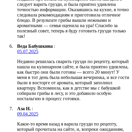
следует варить грузди, и была приятно удивлена
точностью информации. Оказавшись на кухне, я точно
следовала рекомендациям и приготовила отличное
блюдо. В результате грибы вышли нежными и
ароматными — семья оценила на ура! Спасибо за
полезный совет, теперь я буду готовить грузди только
так!
Веда Бабушкина
:
05.07.2025
Недавно решилась сварить грузди по рецепту, который
нашла на кулинарном сайте, и была приятно удивлена,
как быстро они были готовы — всего 20 минут! У
меня в тот день была небольшая вечеринка, и все гости
были в восторге от аромата, который заполнил
квартиру. Вспомнила, как в детстве мы с бабушкой
собирали грибы в лесу, и это добавило особую
ностальгию в процесс готовки.
Аза Н.
:
09.04.2025
Какое-то время назад я варила грузди по рецепту,
который прочитала на сайте, и, вопреки ожиданиям,