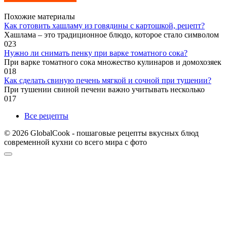
Похожие материалы
Как готовить хашламу из говядины с картошкой, рецепт?
Хашлама – это традиционное блюдо, которое стало символом
0
23
Нужно ли снимать пенку при варке томатного сока?
При варке томатного сока множество кулинаров и домохозяек
0
18
Как сделать свиную печень мягкой и сочной при тушении?
При тушении свиной печени важно учитывать несколько
0
17
Все рецепты
© 2026 GlobalCook - пошаговые рецепты вкусных блюд
современной кухни со всего мира с фото