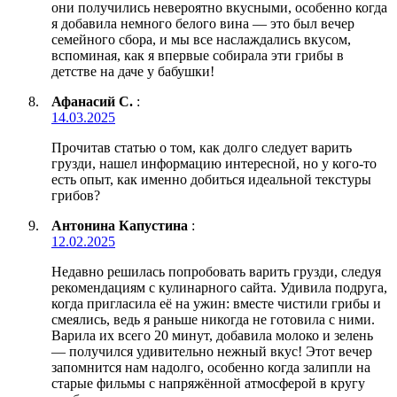
они получились невероятно вкусными, особенно когда
я добавила немного белого вина — это был вечер
семейного сбора, и мы все наслаждались вкусом,
вспоминая, как я впервые собирала эти грибы в
детстве на даче у бабушки!
Афанасий С.
:
14.03.2025
Прочитав статью о том, как долго следует варить
грузди, нашел информацию интересной, но у кого-то
есть опыт, как именно добиться идеальной текстуры
грибов?
Антонина Капустина
:
12.02.2025
Недавно решилась попробовать варить грузди, следуя
рекомендациям с кулинарного сайта. Удивила подруга,
когда пригласила её на ужин: вместе чистили грибы и
смеялись, ведь я раньше никогда не готовила с ними.
Варила их всего 20 минут, добавила молоко и зелень
— получился удивительно нежный вкус! Этот вечер
запомнится нам надолго, особенно когда залипли на
старые фильмы с напряжённой атмосферой в кругу