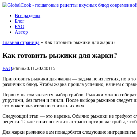
Перейти
к
Все разделы
контенту
Блог
FAQ
Автор
Главная страница
»
Как готовить рыжики для жарки?
Как готовить рыжики для жарки?
FAQ
admin
20.11.2024
0
115
Приготовить рыжики для жарки — задача не из легких, но в то
различных блюд. Чтобы жарка прошла успешно, начнем с прав
Первым шагом является выбор грибов. Рыжики можно собирать 
упругими, без пятен и гнили. После выбора рыжиков следует их
это может значительно снизить их вкус.
Следующий этап — это нарезка. Обычно рыжики не требуют сло
рецепта. Также стоит осветлить о транспортировке грибы, что
Для жарки рыжиков вам понадобятся следующие ингредиенты: