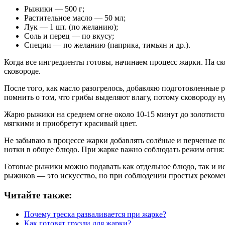
Рыжики — 500 г;
Растительное масло — 50 мл;
Лук — 1 шт. (по желанию);
Соль и перец — по вкусу;
Специи — по желанию (паприка, тимьян и др.).
Когда все ингредиенты готовы, начинаем процесс жарки. На ск
сковороде.
После того, как масло разогрелось, добавляю подготовленные 
помнить о том, что грибы выделяют влагу, потому сковороду н
Жарю рыжики на среднем огне около 10-15 минут до золотистой
мягкими и приобретут красивый цвет.
Не забываю в процессе жарки добавлять солёные и перченые п
нотки в общее блюдо. При жарке важно соблюдать режим огня:
Готовые рыжики можно подавать как отдельное блюдо, так и исп
рыжиков — это искусство, но при соблюдении простых рекомен
Читайте также:
Почему треска разваливается при жарке?
Как готовят грузди для жарки?