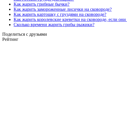
Как жарить грибные бычки?
Как жарить замороженные лисички на сковороде?
Как жарить картошку с груздями на сковороде?
Как жарить королевские креветки на сковороде, если он
Сколько времени жарить грибы рыжики?
Поделиться с друзьями
Рейтинг