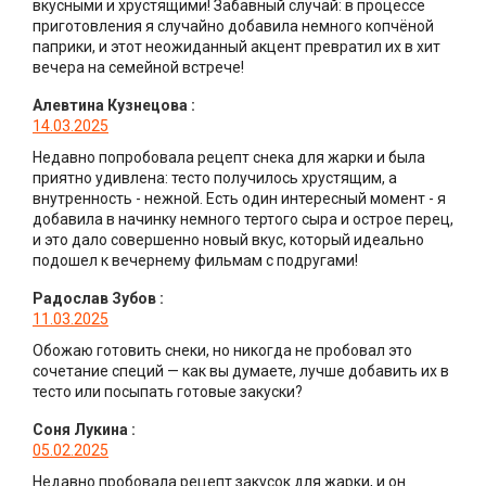
вкусными и хрустящими! Забавный случай: в процессе
приготовления я случайно добавила немного копчёной
паприки, и этот неожиданный акцент превратил их в хит
вечера на семейной встрече!
Алевтина Кузнецова
:
14.03.2025
Недавно попробовала рецепт снека для жарки и была
приятно удивлена: тесто получилось хрустящим, а
внутренность - нежной. Есть один интересный момент - я
добавила в начинку немного тертого сыра и острое перец,
и это дало совершенно новый вкус, который идеально
подошел к вечернему фильмам с подругами!
Радослав Зубов
:
11.03.2025
Обожаю готовить снеки, но никогда не пробовал это
сочетание специй — как вы думаете, лучше добавить их в
тесто или посыпать готовые закуски?
Соня Лукина
:
05.02.2025
Недавно пробовала рецепт закусок для жарки, и он