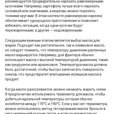
рекомендуется предварительно нарезать равномерными
кусочками. Например, картофель лучше всего нарезать
соломкой или ломтиками, а морковь можно порезать
тонкими кругами. В этом контексте равномерная нарезка
обеспечивает однородное приготовление и позволяет
избежать ситуации, когда одни кусочки будут
пережаренными, а другие — недожаренными.
Следующим важным этапом является выбор масла для
жарки. Подходит как растительное, так и оливковое масло,
но следует помнить, что температуру дымления различных
масел варьируется. Например, для фритюра обычно
используют масла с высокой температурой дымления, такие
как кукурузное или арахисовое. Температура масла должна
быть достаточной, чтобы быстро запечатать поверхность
снеков, что предотвратит впитывание излишков масла в
продукт.
Когда масло разогревается, можно начинать жарить снеки.
Я предпочитаю использовать термометр для масла, чтобы
добиться идеальной температуры, которая обычно
колеблется между 170°С и 190°С. Если у вас нет термометра,
можно использовать метод тестирования масла: бросьте в
него маленький кусочек теста, и если он моментально