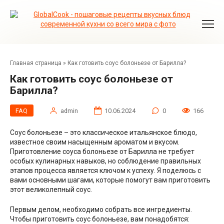
Перейти
к
контенту
Главная страница
»
Как готовить соус болоньезе от Барилла?
Как готовить соус болоньезе от
Барилла?
FAQ
admin
10.06.2024
0
166
Соус болоньезе – это классическое итальянское блюдо,
известное своим насыщенным ароматом и вкусом.
Приготовление соуса болоньезе от Барилла не требует
особых кулинарных навыков, но соблюдение правильных
этапов процесса является ключом к успеху. Я поделюсь с
вами основными шагами, которые помогут вам приготовить
этот великолепный соус.
Первым делом, необходимо собрать все ингредиенты.
Чтобы приготовить соус болоньезе, вам понадобятся: