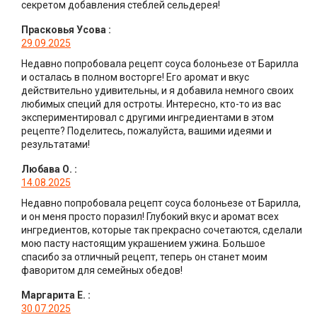
секретом добавления стеблей сельдерея!
Прасковья Усова
:
29.09.2025
Недавно попробовала рецепт соуса болоньезе от Барилла
и осталась в полном восторге! Его аромат и вкус
действительно удивительны, и я добавила немного своих
любимых специй для остроты. Интересно, кто-то из вас
экспериментировал с другими ингредиентами в этом
рецепте? Поделитесь, пожалуйста, вашими идеями и
результатами!
Любава О.
:
14.08.2025
Недавно попробовала рецепт соуса болоньезе от Барилла,
и он меня просто поразил! Глубокий вкус и аромат всех
ингредиентов, которые так прекрасно сочетаются, сделали
мою пасту настоящим украшением ужина. Большое
спасибо за отличный рецепт, теперь он станет моим
фаворитом для семейных обедов!
Маргарита Е.
:
30.07.2025