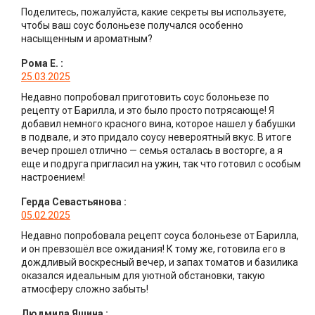
Поделитесь, пожалуйста, какие секреты вы используете,
чтобы ваш соус болоньезе получался особенно
насыщенным и ароматным?
Рома Е.
:
25.03.2025
Недавно попробовал приготовить соус болоньезе по
рецепту от Барилла, и это было просто потрясающе! Я
добавил немного красного вина, которое нашел у бабушки
в подвале, и это придало соусу невероятный вкус. В итоге
вечер прошел отлично — семья осталась в восторге, а я
еще и подруга пригласил на ужин, так что готовил с особым
настроением!
Герда Севастьянова
:
05.02.2025
Недавно попробовала рецепт соуса болоньезе от Барилла,
и он превзошёл все ожидания! К тому же, готовила его в
дождливый воскресный вечер, и запах томатов и базилика
оказался идеальным для уютной обстановки, такую
атмосферу сложно забыть!
Людмила Яшина
: