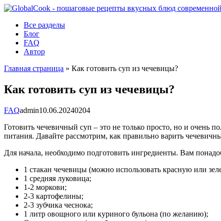
Перейти
к
Все разделы
контенту
Блог
FAQ
Автор
Главная страница
»
Как готовить суп из чечевицы?
Как готовить суп из чечевицы?
FAQ
admin
10.06.2024
0
204
Готовить чечевичный суп – это не только просто, но и очень п
питания. Давайте рассмотрим, как правильно варить чечевичны
Для начала, необходимо подготовить ингредиенты. Вам понадо
1 стакан чечевицы (можно использовать красную или зел
1 средняя луковица;
1-2 моркови;
2-3 картофелины;
2-3 зубчика чеснока;
1 литр овощного или куриного бульона (по желанию);