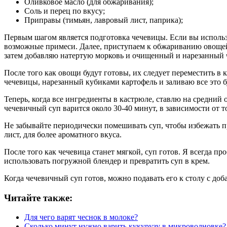
Оливковое масло (для обжаривания);
Соль и перец по вкусу;
Приправы (тимьян, лавровый лист, паприка);
Первым шагом является подготовка чечевицы. Если вы использ
возможные примеси. Далее, приступаем к обжариванию овощей.
затем добавляю натертую морковь и очищенный и нарезанный 
После того как овощи будут готовы, их следует переместить 
чечевицы, нарезанный кубиками картофель и заливаю все это бу
Теперь, когда все ингредиенты в кастрюле, ставлю на средний 
чечевичный суп варится около 30-40 минут, в зависимости от то
Не забывайте периодически помешивать суп, чтобы избежать п
лист, для более ароматного вкуса.
После того как чечевица станет мягкой, суп готов. Я всегда п
использовать погружной блендер и превратить суп в крем.
Когда чечевичный суп готов, можно подавать его к столу с до
Читайте также:
Для чего варят чеснок в молоке?
Сколько минут нужно варить кукурузу в микроволновке?