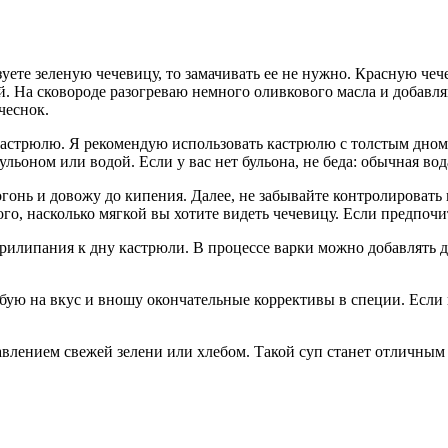
уете зеленую чечевицу, то замачивать ее не нужно. Красную че
 На сковороде разогреваю немного оливкового масла и добавля
чеснок.
в кастрюлю. Я рекомендую использовать кастрюлю с толстым дно
льоном или водой. Если у вас нет бульона, не беда: обычная во
огонь и довожу до кипения. Далее, не забывайте контролировать 
го, насколько мягкой вы хотите видеть чечевицу. Если предпочит
рилипания к дну кастрюли. В процессе варки можно добавлять 
робую на вкус и вношу окончательные коррективы в специи. Если
бавлением свежей зелени или хлебом. Такой суп станет отличны