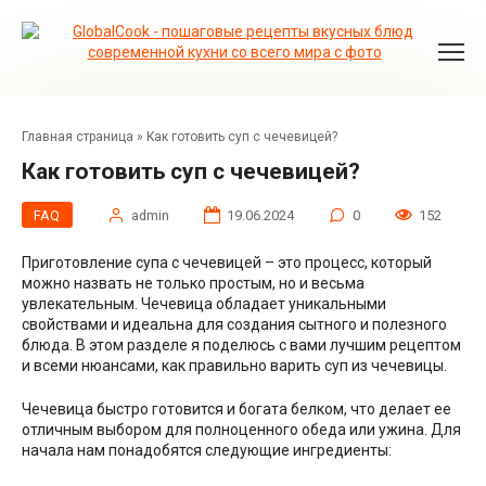
Перейти
к
контенту
Главная страница
»
Как готовить суп с чечевицей?
Как готовить суп с чечевицей?
FAQ
admin
19.06.2024
0
152
Приготовление супа с чечевицей – это процесс, который
можно назвать не только простым, но и весьма
увлекательным. Чечевица обладает уникальными
свойствами и идеальна для создания сытного и полезного
блюда. В этом разделе я поделюсь с вами лучшим рецептом
и всеми нюансами, как правильно варить суп из чечевицы.
Чечевица быстро готовится и богата белком, что делает ее
отличным выбором для полноценного обеда или ужина. Для
начала нам понадобятся следующие ингредиенты: