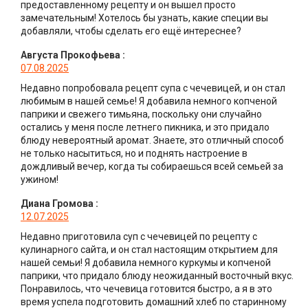
предоставленному рецепту и он вышел просто
замечательным! Хотелось бы узнать, какие специи вы
добавляли, чтобы сделать его ещё интереснее?
Августа Прокофьева
:
07.08.2025
Недавно попробовала рецепт супа с чечевицей, и он стал
любимым в нашей семье! Я добавила немного копченой
паприки и свежего тимьяна, поскольку они случайно
остались у меня после летнего пикника, и это придало
блюду невероятный аромат. Знаете, это отличный способ
не только насытиться, но и поднять настроение в
дождливый вечер, когда ты собираешься всей семьей за
ужином!
Диана Громова
:
12.07.2025
Недавно приготовила суп с чечевицей по рецепту с
кулинарного сайта, и он стал настоящим открытием для
нашей семьи! Я добавила немного куркумы и копченой
паприки, что придало блюду неожиданный восточный вкус.
Понравилось, что чечевица готовится быстро, а я в это
время успела подготовить домашний хлеб по старинному