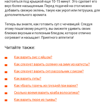
настояться под крышкой еще 10-15 минут. Это сделает его
вкус более насыщенным. Перед подачей на стол можно
добавить свежую зелень, такую как укроп или петрушка, для
дополнительного аромата.
Теперь вы знаете, как готовить суп с чечевицей. Следуя
этому пошаговому рецепту, вы сможете удивить своих
близких вкусным и полезным блюдом, которое отлично
согревает и насыщает. Приятного аппетита!
Читайте также:
Как варить рис с яйцом?
Как следует варить солянку на зиму из капусты?
Как следует варить суп рассольник с рисом?
Как варить супы?
Как убрать горечь из груздей при варке?
Сколько время варить краба волосатика?
Как варить пюре из тыквы?