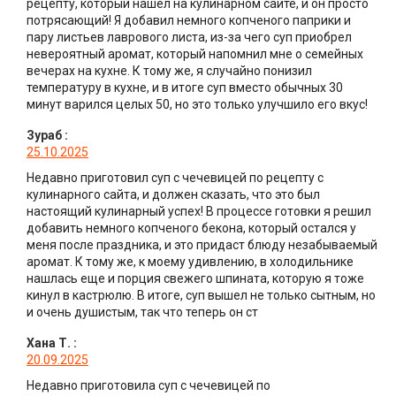
рецепту, который нашел на кулинарном сайте, и он просто
потрясающий! Я добавил немного копченого паприки и
пару листьев лаврового листа, из-за чего суп приобрел
невероятный аромат, который напомнил мне о семейных
вечерах на кухне. К тому же, я случайно понизил
температуру в кухне, и в итоге суп вместо обычных 30
минут варился целых 50, но это только улучшило его вкус!
Зураб
:
25.10.2025
Недавно приготовил суп с чечевицей по рецепту с
кулинарного сайта, и должен сказать, что это был
настоящий кулинарный успех! В процессе готовки я решил
добавить немного копченого бекона, который остался у
меня после праздника, и это придаст блюду незабываемый
аромат. К тому же, к моему удивлению, в холодильнике
нашлась еще и порция свежего шпината, которую я тоже
кинул в кастрюлю. В итоге, суп вышел не только сытным, но
и очень душистым, так что теперь он ст
Хана Т.
:
20.09.2025
Недавно приготовила суп с чечевицей по