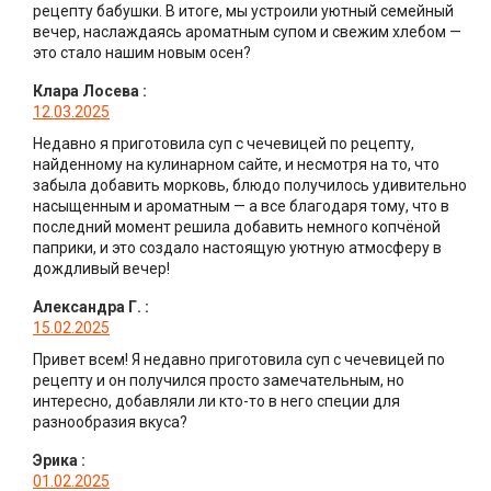
рецепту бабушки. В итоге, мы устроили уютный семейный
вечер, наслаждаясь ароматным супом и свежим хлебом —
это стало нашим новым осен?
Клара Лосева
:
12.03.2025
Недавно я приготовила суп с чечевицей по рецепту,
найденному на кулинарном сайте, и несмотря на то, что
забыла добавить морковь, блюдо получилось удивительно
насыщенным и ароматным — а все благодаря тому, что в
последний момент решила добавить немного копчёной
паприки, и это создало настоящую уютную атмосферу в
дождливый вечер!
Александра Г.
:
15.02.2025
Привет всем! Я недавно приготовила суп с чечевицей по
рецепту и он получился просто замечательным, но
интересно, добавляли ли кто-то в него специи для
разнообразия вкуса?
Эрика
:
01.02.2025