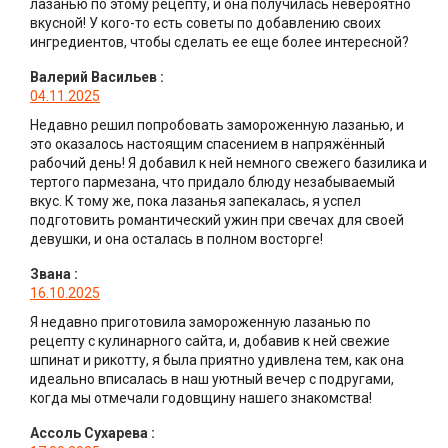
лазанью по этому рецепту, и она получилась невероятно
вкусной! У кого-то есть советы по добавлению своих
ингредиентов, чтобы сделать ее еще более интересной?
Валерий Васильев
:
04.11.2025
Недавно решил попробовать замороженную лазанью, и
это оказалось настоящим спасением в напряжённый
рабочий день! Я добавил к ней немного свежего базилика и
тертого пармезана, что придало блюду незабываемый
вкус. К тому же, пока лазанья запекалась, я успел
подготовить романтический ужин при свечах для своей
девушки, и она осталась в полном восторге!
Звана
:
16.10.2025
Я недавно приготовила замороженную лазанью по
рецепту с кулинарного сайта, и, добавив к ней свежие
шпинат и рикотту, я была приятно удивлена тем, как она
идеально вписалась в наш уютный вечер с подругами,
когда мы отмечали годовщину нашего знакомства!
Ассоль Сухарева
: