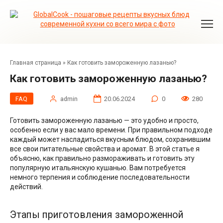
Перейти
к
контенту
Главная страница
»
Как готовить замороженную лазанью?
Как готовить замороженную лазанью?
FAQ
admin
20.06.2024
0
280
Готовить замороженную лазанью — это удобно и просто,
особенно если у вас мало времени. При правильном подходе
каждый может насладиться вкусным блюдом, сохранившим
все свои питательные свойства и аромат. В этой статье я
объясню, как правильно размораживать и готовить эту
популярную итальянскую кушанью. Вам потребуется
немного терпения и соблюдение последовательности
действий.
Этапы приготовления замороженной