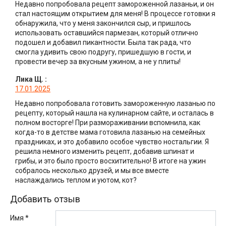
Недавно попробовала рецепт замороженной лазаньи, и он
стал настоящим открытием для меня! В процессе готовки я
обнаружила, что у меня закончился сыр, и пришлось
использовать оставшийся пармезан, который отлично
подошел и добавил пикантности. Была так рада, что
смогла удивить свою подругу, пришедшую в гости, и
провести вечер за вкусным ужином, а не у плиты!
Лика Щ.
:
17.01.2025
Недавно попробовала готовить замороженную лазанью по
рецепту, который нашла на кулинарном сайте, и осталась в
полном восторге! При размораживании вспомнила, как
когда-то в детстве мама готовила лазанью на семейных
праздниках, и это добавило особое чувство ностальгии. Я
решила немного изменить рецепт, добавив шпинат и
грибы, и это было просто восхитительно! В итоге на ужин
собралось несколько друзей, и мы все вместе
наслаждались теплом и уютом, кот?
Добавить отзыв
Имя *