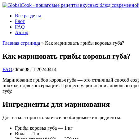
Перейти
к
Все разделы
контенту
Блог
FAQ
Автор
Главная страница
»
Как мариновать грибы коровья губа?
Как мариновать грибы коровья губа?
FAQ
admin
08.11.2024
0
414
Маринование грибов коровья губа — это отличный способ сох
подходят для консервации. Процесс маринования довольно про
губу.
Ингредиенты для маринования
Для начала приготовьте все необходимые ингредиенты:
Грибы коровья губа — 1 кг
Вода — 1 л