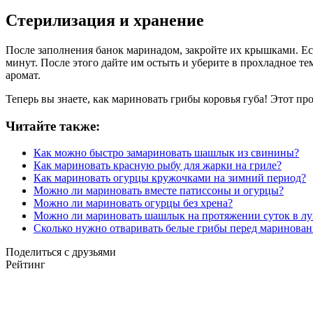
Стерилизация и хранение
После заполнения банок маринадом, закройте их крышками. Ес
минут. После этого дайте им остыть и уберите в прохладное те
аромат.
Теперь вы знаете, как мариновать грибы коровья губа! Этот п
Читайте также:
Как можно быстро замариновать шашлык из свинины?
Как мариновать красную рыбу для жарки на гриле?
Как мариновать огурцы кружочками на зимний период?
Можно ли мариновать вместе патиссоны и огурцы?
Можно ли мариновать огурцы без хрена?
Можно ли мариновать шашлык на протяжении суток в лу
Сколько нужно отваривать белые грибы перед маринова
Поделиться с друзьями
Рейтинг