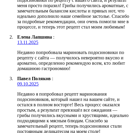
подосиновики по рецепту с вашего сайта, и результат
меня просто поразил! Грибы получились ароматные, с
замечательным балансом кислоты и пряных нот, что
идеально дополнило наше семейное застолье. Спасибо
за подробные рекомендации, они очень помогли мне в
процессе, и теперь этот рецепт стал моим любимым!
Елена Лапшина
:
13.11.2025
Недавно попробовала мариновать подосиновики по
рецепту с сайта — получилось невероятно вкусно и
ароматно, определенно рекомендую всем, кто любит
домашнюю гастрономию!
Павел Поляков
:
09.10.2025
Недавно я попробовал рецепт маринования
подосиновиков, который нашел на вашем сайте, и
остался в полном восторге! Весь процесс оказался
простым, а результат превзошёл все ожидания —
грибы получились вкусными и хрустящими, идеально
подходящими к мясным блюдам. Спасибо за
замечательный рецепт, теперь подосиновики стали
постоянным деликатесом на моем столе!