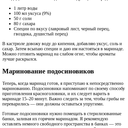
1 литр воды
100 мл уксуса (9%)
50 г соли
80 г сахара
Специи по вкусу (лавровый лист, черный перец,
гвоздика, душистый перец)
В кастрюле довожу воду до кипения, добавляю уксус, соль и
сахар. Затем всыпаю специи и даю им настояться в маринаде.
Можно готовить маринад на слабом огне, чтобы ароматы
лучше раскрылся.
Маринование подосиновиков
Теперь, когда маринад готов, я приступаю к непосредственно
маринованию. Подосиновики напоминают по своему способу
приготовления красноголовики, и их следует варить в
маринаде 15–20 минут. Важно следить за тем, чтобы грибы не
переварились — они должны оставаться упругими.
Готовые подосиновики нужно помещать в стерилизованные
банки, заливая их горячим маринадом. Я рекомендую
оставлять немного свободного пространства в банках — это