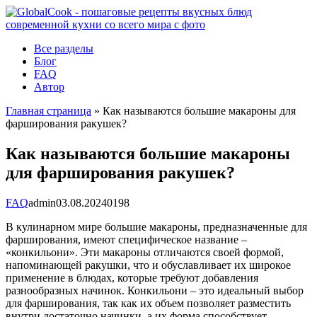
Перейти
к
контенту
Все разделы
Блог
FAQ
Автор
Главная страница
»
Как называются большие макароны для
фарширования ракушек?
Как называются большие макароны
для фарширования ракушек?
FAQ
admin
03.08.2024
0
198
В кулинарном мире большие макароны, предназначенные для
фарширования, имеют специфическое название –
«конкильони». Эти макароны отличаются своей формой,
напоминающей ракушки, что и обуславливает их широкое
применение в блюдах, которые требуют добавления
разнообразных начинок. Конкильони – это идеальный выбор
для фарширования, так как их объем позволяет разместить
внутри достаточно начинки, а их форма способствует