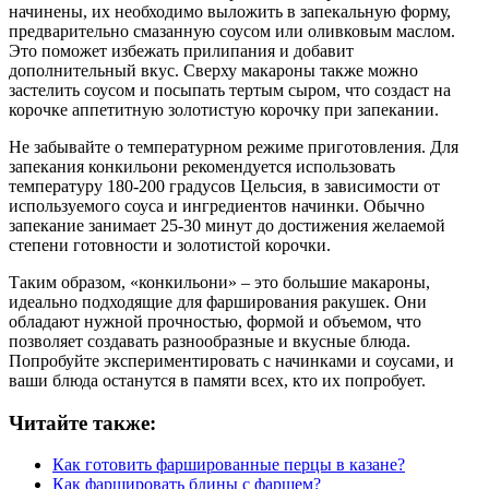
начинены, их необходимо выложить в запекальную форму,
предварительно смазанную соусом или оливковым маслом.
Это поможет избежать прилипания и добавит
дополнительный вкус. Сверху макароны также можно
застелить соусом и посыпать тертым сыром, что создаст на
корочке аппетитную золотистую корочку при запекании.
Не забывайте о температурном режиме приготовления. Для
запекания конкильони рекомендуется использовать
температуру 180-200 градусов Цельсия, в зависимости от
используемого соуса и ингредиентов начинки. Обычно
запекание занимает 25-30 минут до достижения желаемой
степени готовности и золотистой корочки.
Таким образом, «конкильони» – это большие макароны,
идеально подходящие для фарширования ракушек. Они
обладают нужной прочностью, формой и объемом, что
позволяет создавать разнообразные и вкусные блюда.
Попробуйте экспериментировать с начинками и соусами, и
ваши блюда останутся в памяти всех, кто их попробует.
Читайте также:
Как готовить фаршированные перцы в казане?
Как фаршировать блины с фаршем?