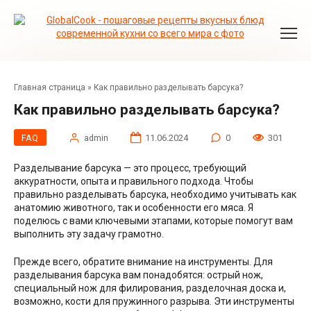
Перейти
к
контенту
Главная страница
»
Как правильно разделывать барсука?
Как правильно разделывать барсука?
FAQ
admin
11.06.2024
0
301
Разделывание барсука — это процесс, требующий
аккуратности, опыта и правильного подхода. Чтобы
правильно разделывать барсука, необходимо учитывать как
анатомию животного, так и особенности его мяса. Я
поделюсь с вами ключевыми этапами, которые помогут вам
выполнить эту задачу грамотно.
Прежде всего, обратите внимание на инструменты. Для
разделывания барсука вам понадобятся: острый нож,
специальный нож для филирования, разделочная доска и,
возможно, кости для пружинного разрыва. Эти инструменты