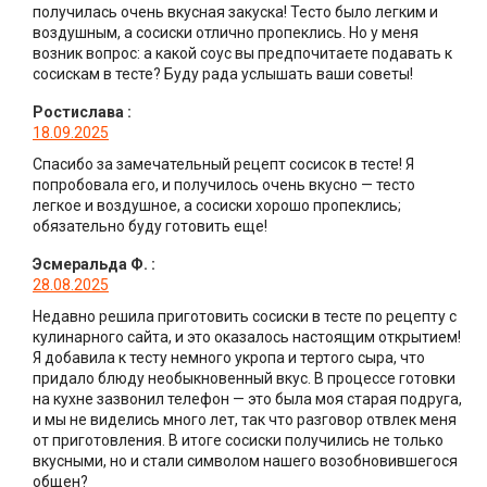
получилась очень вкусная закуска! Тесто было легким и
воздушным, а сосиски отлично пропеклись. Но у меня
возник вопрос: а какой соус вы предпочитаете подавать к
сосискам в тесте? Буду рада услышать ваши советы!
Ростислава
:
18.09.2025
Спасибо за замечательный рецепт сосисок в тесте! Я
попробовала его, и получилось очень вкусно — тесто
легкое и воздушное, а сосиски хорошо пропеклись;
обязательно буду готовить еще!
Эсмеральда Ф.
:
28.08.2025
Недавно решила приготовить сосиски в тесте по рецепту с
кулинарного сайта, и это оказалось настоящим открытием!
Я добавила к тесту немного укропа и тертого сыра, что
придало блюду необыкновенный вкус. В процессе готовки
на кухне зазвонил телефон — это была моя старая подруга,
и мы не виделись много лет, так что разговор отвлек меня
от приготовления. В итоге сосиски получились не только
вкусными, но и стали символом нашего возобновившегося
общен?