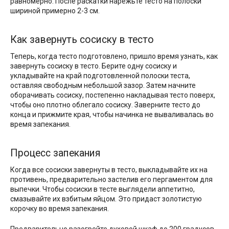
равномерно. После раскатки нарежьте тесто на полоски
шириной примерно 2-3 см.
Как завернуть сосиску в тесто
Теперь, когда тесто подготовлено, пришло время узнать, как
завернуть сосиску в тесто. Берите одну сосиску и
укладывайте на край подготовленной полоски теста,
оставляя свободным небольшой зазор. Затем начните
оборачивать сосиску, постепенно накладывая тесто поверх,
чтобы оно плотно облегало сосиску. Заверните тесто до
конца и прижмите края, чтобы начинка не вываливалась во
время запекания.
Процесс запекания
Когда все сосиски завернуты в тесто, выкладывайте их на
противень, предварительно застелив его пергаментом для
выпечки. Чтобы сосиски в тесте выглядели аппетитно,
смазывайте их взбитым яйцом. Это придаст золотистую
корочку во время запекания.
Предварительно разогрейте духовой шкаф до 200 градусов