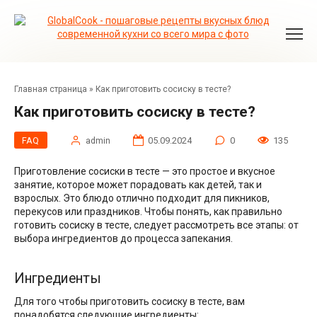
Перейти
к
контенту
Главная страница
»
Как приготовить сосиску в тесте?
Как приготовить сосиску в тесте?
FAQ
admin
05.09.2024
0
135
Приготовление сосиски в тесте — это простое и вкусное
занятие, которое может порадовать как детей, так и
взрослых. Это блюдо отлично подходит для пикников,
перекусов или праздников. Чтобы понять, как правильно
готовить сосиску в тесте, следует рассмотреть все этапы: от
выбора ингредиентов до процесса запекания.
Ингредиенты
Для того чтобы приготовить сосиску в тесте, вам
понадобятся следующие ингредиенты: