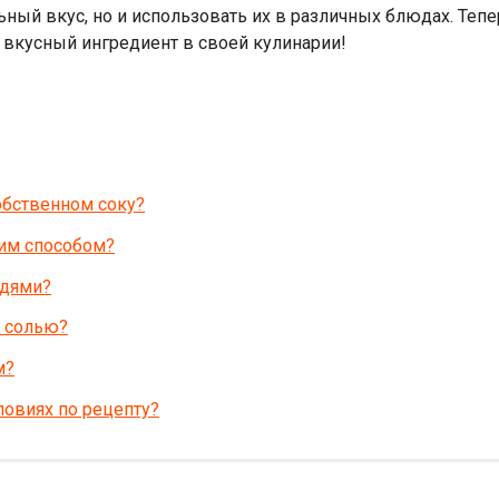
ьный вкус, но и использовать их в различных блюдах. Тепе
 вкусный ингредиент в своей кулинарии!
обственном соку?
чим способом?
здями?
й солью?
м?
ловиях по рецепту?