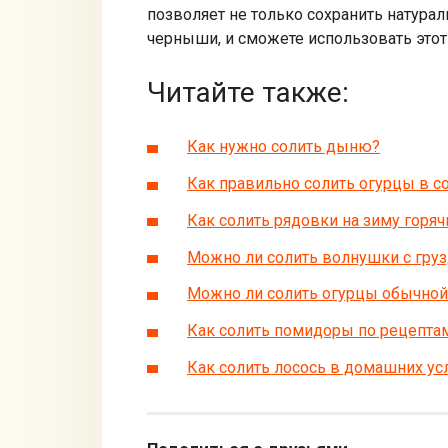
позволяет не только сохранить натурал
черныши, и сможете использовать этот
Читайте также:
Как нужно солить дыню?
Как правильно солить огурцы в с
Как солить рядовки на зиму горя
Можно ли солить волнушки с гру
Можно ли солить огурцы обычно
Как солить помидоры по рецепта
Как солить лосось в домашних ус