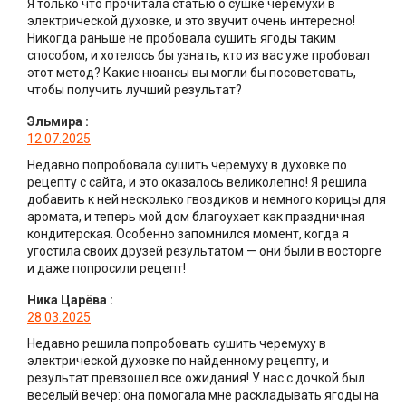
Я только что прочитала статью о сушке черемухи в
электрической духовке, и это звучит очень интересно!
Никогда раньше не пробовала сушить ягоды таким
способом, и хотелось бы узнать, кто из вас уже пробовал
этот метод? Какие нюансы вы могли бы посоветовать,
чтобы получить лучший результат?
Эльмира
:
12.07.2025
Недавно попробовала сушить черемуху в духовке по
рецепту с сайта, и это оказалось великолепно! Я решила
добавить к ней несколько гвоздиков и немного корицы для
аромата, и теперь мой дом благоухает как праздничная
кондитерская. Особенно запомнился момент, когда я
угостила своих друзей результатом — они были в восторге
и даже попросили рецепт!
Ника Царёва
:
28.03.2025
Недавно решила попробовать сушить черемуху в
электрической духовке по найденному рецепту, и
результат превзошел все ожидания! У нас с дочкой был
веселый вечер: она помогала мне раскладывать ягоды на