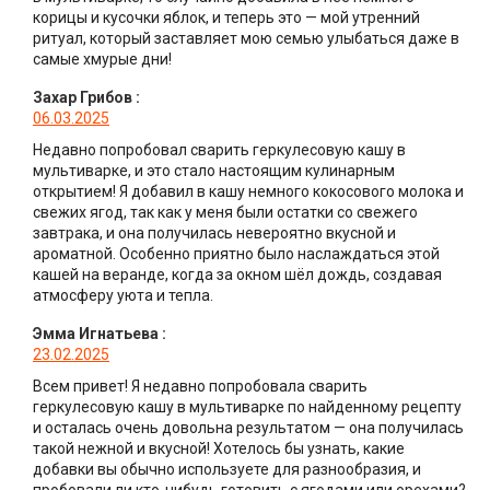
корицы и кусочки яблок, и теперь это — мой утренний
ритуал, который заставляет мою семью улыбаться даже в
самые хмурые дни!
Захар Грибов
:
06.03.2025
Недавно попробовал сварить геркулесовую кашу в
мультиварке, и это стало настоящим кулинарным
открытием! Я добавил в кашу немного кокосового молока и
свежих ягод, так как у меня были остатки со свежего
завтрака, и она получилась невероятно вкусной и
ароматной. Особенно приятно было наслаждаться этой
кашей на веранде, когда за окном шёл дождь, создавая
атмосферу уюта и тепла.
Эмма Игнатьева
:
23.02.2025
Всем привет! Я недавно попробовала сварить
геркулесовую кашу в мультиварке по найденному рецепту
и осталась очень довольна результатом — она получилась
такой нежной и вкусной! Хотелось бы узнать, какие
добавки вы обычно используете для разнообразия, и
пробовали ли кто-нибудь готовить с ягодами или орехами?