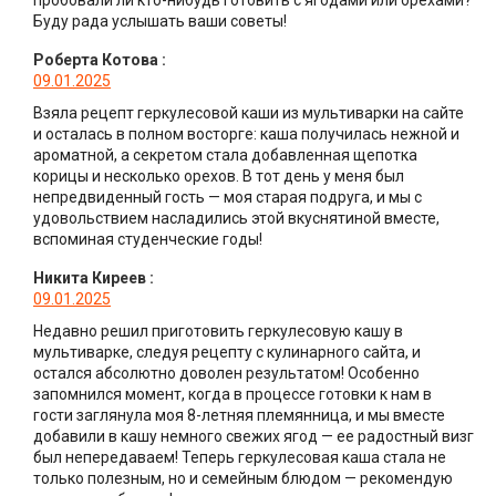
Буду рада услышать ваши советы!
Роберта Котова
:
09.01.2025
Взяла рецепт геркулесовой каши из мультиварки на сайте
и осталась в полном восторге: каша получилась нежной и
ароматной, а секретом стала добавленная щепотка
корицы и несколько орехов. В тот день у меня был
непредвиденный гость — моя старая подруга, и мы с
удовольствием насладились этой вкуснятиной вместе,
вспоминая студенческие годы!
Никита Киреев
:
09.01.2025
Недавно решил приготовить геркулесовую кашу в
мультиварке, следуя рецепту с кулинарного сайта, и
остался абсолютно доволен результатом! Особенно
запомнился момент, когда в процессе готовки к нам в
гости заглянула моя 8-летняя племянница, и мы вместе
добавили в кашу немного свежих ягод — ее радостный визг
был непередаваем! Теперь геркулесовая каша стала не
только полезным, но и семейным блюдом — рекомендую