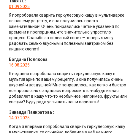
Таня Л.
:
01.09.2025
Я попробовала сварить геркулесовую кашу в мультиварке
по вашему рецепту, и она получилась просто
замечательной! Очень понравились четкие указания по
времени и пропорциям, что значительно упростило
процесс. Спасибо за полезный совет — теперь я могу
радовать семью вкусным и полезным завтраком без
лишних хлопот!
Богдана Полякова
:
16.08.2025
Я недавно попробовала сварить геркулесовую кашу в
мультиварке по вашему рецепту, и она получилась очень
вкусной и воздушной! Мне понравилось, как легко и быстро
всё прошло, но я задалась вопросом: кто-нибудь из вас
добавляет в кашу что-то необычное, например, фрукты или
специи? Буду рада услышать ваши варианты!
Зинаида Панкратова
:
14.07.2025
Когда я впервые попробовала сварить геркулесовую кашу
в мультиварке, то случайно добавила в неё немного