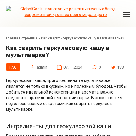
Перейти
к
контенту
Главная страница
»
Как сварить геркулесовую кашу в мультиварке?
Как сварить геркулесовую кашу в
мультиварке?
FAQ
admin
07.11.2024
0
188
Геркулесовая каша, приготовленная в мультиварке,
является не только вкусным, но и полезным блюдом. Чтобы
добиться идеальной консистенции и аромата, важно
следовать правильной технологии варки. В этом ответе я
поделюсь своими секретами, как сварить геркулес в
мультиварке.
Ингредиенты для геркулесовой каши