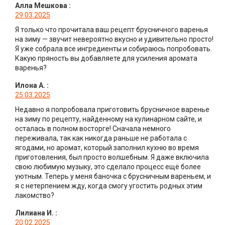
Алла Мешкова
:
29.03.2025
Я только что прочитала ваш рецепт брусничного варенья
на зиму — звучит невероятно вкусно и удивительно просто!
Я уже собрала все ингредиенты и собираюсь попробовать.
Какую пряность вы добавляете для усиления аромата
варенья?
Илона А.
:
25.03.2025
Недавно я попробовала приготовить брусничное варенье
на зиму по рецепту, найденному на кулинарном сайте, и
осталась в полном восторге! Сначала немного
переживала, так как никогда раньше не работала с
ягодами, но аромат, который заполнил кухню во время
приготовления, был просто волшебным. Я даже включила
свою любимую музыку, это сделало процесс ещё более
уютным. Теперь у меня баночка с брусничным вареньем, и
я с нетерпением жду, когда смогу угостить родных этим
лакомство?
Лилиана И.
:
20.02.2025