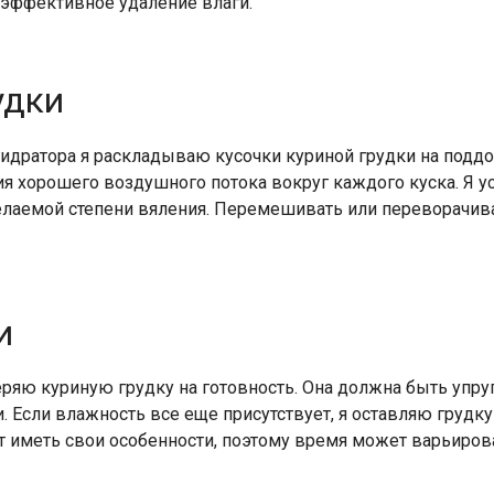
 эффективное удаление влаги.
удки
идратора я раскладываю кусочки куриной грудки на поддо
я хорошего воздушного потока вокруг каждого куска. Я ус
елаемой степени вяления. Перемешивать или переворачива
и
ряю куриную грудку на готовность. Она должна быть упру
. Если влажность все еще присутствует, я оставляю грудку
 иметь свои особенности, поэтому время может варьирова