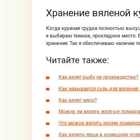
Хранение вяленой к
Когда куриная грудка полностью высуш
я выбираю темное, прохладное место. 
хранения. Так я обеспечиваю наличие п
Читайте также:
Как вялят рыбу на производстве?
Как называется соль для вяления
Как вялят мясо?
Можно ли вялить желтые помидо
Что можно вялить кроме помидо
Как вялить леща в домашних усл