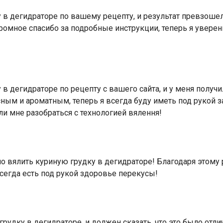
 в дегидраторе по вашему рецепту, и результат превзоше
омное спасибо за подробные инструкции, теперь я уверен
в дегидраторе по рецепту с вашего сайта, и у меня получи
сным и ароматным, теперь я всегда буду иметь под рукой з
ли мне разобраться с технологией вялення!
но вялить куриную грудку в дегидраторе! Благодаря этому 
всегда есть под рукой здоровье перекусы!
рудку в дегидраторе, и должен сказать, что это было отли