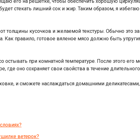
ещаю его на решетке, чтобы обеспечить хорошую циркуляц
будет стекать лишний сок и жир. Таким образом, я избега
от толщины кусочков и желаемой текстуры. Обычно это зан
. Как правило, готовое вяленое мясо должно быть упругим
о остывать при комнатной температуре. После этого его 
е, где оно сохраняет свои свойства в течение длительног
духовке, и сможете наслаждаться домашними деликатесами
условиях?
ушилке ветерок?