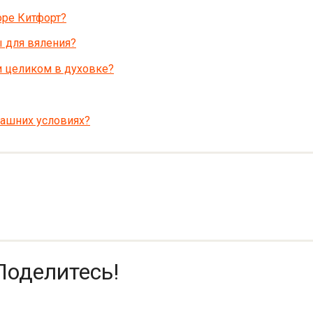
оре Китфорт?
 для вяления?
 целиком в духовке?
машних условиях?
Поделитесь!