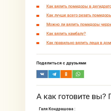
Как вялить помидоры в дегидрат
Как лучше всего резать помидоры
Можно ли вялить помидоры черри
Как вялить камбалу?
Как правильно вялить леща в до
Поделиться с друзьями
А как готовите вы? 
Галя Кондрашова
: