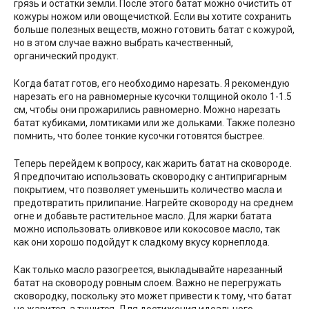
грязь и остатки земли. После этого батат можно очистить от
кожуры ножом или овощечисткой. Если вы хотите сохранить
больше полезных веществ, можно готовить батат с кожурой,
но в этом случае важно выбрать качественный,
органический продукт.
Когда батат готов, его необходимо нарезать. Я рекомендую
нарезать его на равномерные кусочки толщиной около 1-1.5
см, чтобы они прожарились равномерно. Можно нарезать
батат кубиками, ломтиками или же дольками. Также полезно
помнить, что более тонкие кусочки готовятся быстрее.
Теперь перейдем к вопросу, как жарить батат на сковороде.
Я предпочитаю использовать сковородку с антипригарным
покрытием, что позволяет уменьшить количество масла и
предотвратить прилипание. Нагрейте сковороду на среднем
огне и добавьте растительное масло. Для жарки батата
можно использовать оливковое или кокосовое масло, так
как они хорошо подойдут к сладкому вкусу корнеплода.
Как только масло разогреется, выкладывайте нарезанный
батат на сковороду ровным слоем. Важно не перегружать
сковородку, поскольку это может привести к тому, что батат
не жарится, а тушится. Для достижения идеального