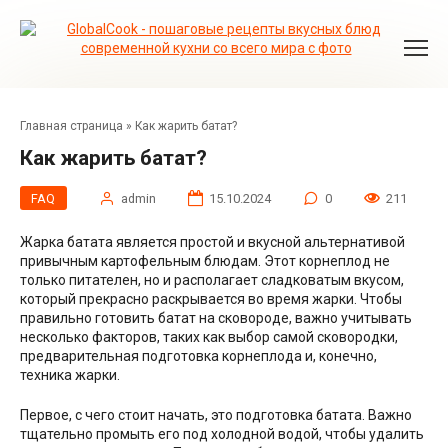
Перейти
к
контенту
Главная страница
»
Как жарить батат?
Как жарить батат?
FAQ
admin
15.10.2024
0
211
Жарка батата является простой и вкусной альтернативой
привычным картофельным блюдам. Этот корнеплод не
только питателен, но и располагает сладковатым вкусом,
который прекрасно раскрывается во время жарки. Чтобы
правильно готовить батат на сковороде, важно учитывать
несколько факторов, таких как выбор самой сковородки,
предварительная подготовка корнеплода и, конечно,
техника жарки.
Первое, с чего стоит начать, это подготовка батата. Важно
тщательно промыть его под холодной водой, чтобы удалить