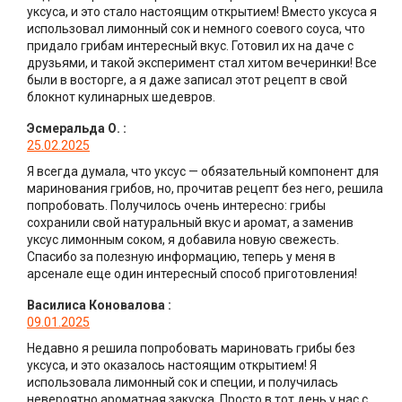
уксуса, и это стало настоящим открытием! Вместо уксуса я
использовал лимонный сок и немного соевого соуса, что
придало грибам интересный вкус. Готовил их на даче с
друзьями, и такой эксперимент стал хитом вечеринки! Все
были в восторге, а я даже записал этот рецепт в свой
блокнот кулинарных шедевров.
Эсмеральда О.
:
25.02.2025
Я всегда думала, что уксус — обязательный компонент для
маринования грибов, но, прочитав рецепт без него, решила
попробовать. Получилось очень интересно: грибы
сохранили свой натуральный вкус и аромат, а заменив
уксус лимонным соком, я добавила новую свежесть.
Спасибо за полезную информацию, теперь у меня в
арсенале еще один интересный способ приготовления!
Василиса Коновалова
:
09.01.2025
Недавно я решила попробовать мариновать грибы без
уксуса, и это оказалось настоящим открытием! Я
использовала лимонный сок и специи, и получилась
невероятно ароматная закуска. Просто в тот день у нас с