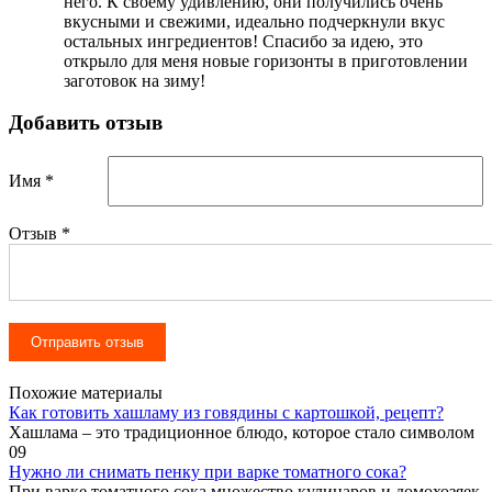
него. К своему удивлению, они получились очень
вкусными и свежими, идеально подчеркнули вкус
остальных ингредиентов! Спасибо за идею, это
открыло для меня новые горизонты в приготовлении
заготовок на зиму!
Добавить отзыв
Имя *
Отзыв
*
Похожие материалы
Как готовить хашламу из говядины с картошкой, рецепт?
Хашлама – это традиционное блюдо, которое стало символом
0
9
Нужно ли снимать пенку при варке томатного сока?
При варке томатного сока множество кулинаров и домохозяек