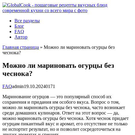
Перейти
к
контенту
Все разделы
Блог
FAQ
Автор
Главная страница
»
Можно ли мариновать огурцы без
чеснока?
Можно ли мариновать огурцы без
чеснока?
FAQ
admin
19.10.2024
0
171
Маринование огурцов — это популярный способ их
сохранения и придания им особого вкуса. Вопрос о том,
можно ли мариновать огурцы без чеснока, часто возникает
среди домашних кулинаров. Ответ на этот вопрос — да,
можно мариновать огурцы без чеснока. Хотя чеснок придает
огурцам пикантный вкус и аромат, его отсутствие не только
не испортит результат, но и позволит сосредоточиться на
других ароматах и специях.