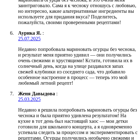
заинтриговало. Сама я к чесноку отношусь с любовью,
но интересно, какие альтернативные ингредиенты вы
используете для придания вкуса? Поделитесь,
пожалуйста, своими проверенными рецептами!
Аурика Я.
:
25.07.2025
Недавно попробовала мариновать огурцы без чеснока,
и результат меня приятно удивил — они получились
очень свежими и хрустящими! Кстати, готовила их в
солнечный день, когда на улице раздавался запах
свежей клубники из соседнего сада, что добавило
особенное настроение в процесс — теперь это мой
любимый летний рецепт!
Женя Давыдова
:
25.03.2025
Недавно я решила попробовать мариновать огурцы без
чеснока и была приятно удивлена результатом! На
кухне в тот день был настоящий хаос — мои детки
готовили для школьного концерта, а я одновременно
успевала следить за процессом и экспериментировать с
рецептами. Огурцы получились необычно свежими и