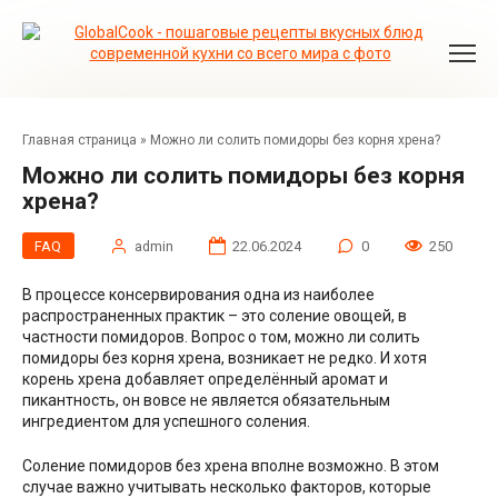
Перейти
к
контенту
Главная страница
»
Можно ли солить помидоры без корня хрена?
Можно ли солить помидоры без корня
хрена?
FAQ
admin
22.06.2024
0
250
В процессе консервирования одна из наиболее
распространенных практик – это соление овощей, в
частности помидоров. Вопрос о том, можно ли солить
помидоры без корня хрена, возникает не редко. И хотя
корень хрена добавляет определённый аромат и
пикантность, он вовсе не является обязательным
ингредиентом для успешного соления.
Соление помидоров без хрена вполне возможно. В этом
случае важно учитывать несколько факторов, которые