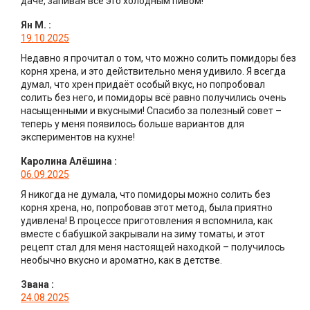
даче, запивая всё это холодным пивом!
Ян М.
:
19.10.2025
Недавно я прочитал о том, что можно солить помидоры без
корня хрена, и это действительно меня удивило. Я всегда
думал, что хрен придаёт особый вкус, но попробовал
солить без него, и помидоры всё равно получились очень
насыщенными и вкусными! Спасибо за полезный совет –
теперь у меня появилось больше вариантов для
экспериментов на кухне!
Каролина Алёшина
:
06.09.2025
Я никогда не думала, что помидоры можно солить без
корня хрена, но, попробовав этот метод, была приятно
удивлена! В процессе приготовления я вспомнила, как
вместе с бабушкой закрывали на зиму томаты, и этот
рецепт стал для меня настоящей находкой – получилось
необычно вкусно и ароматно, как в детстве.
Звана
:
24.08.2025