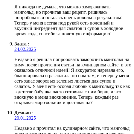
Я никогда не думала, что можно замораживать
мангольд, но прочитав ваш рецепт, решилась
попробовать и осталась очень довольна результатом!
Теперь у меня всегда под рукой есть полезный и
вкусный ингредиент для салатов и супов в холодное
время года, спасибо за полезную информацию!
Злата
:
24.02.2025
Недавно я решила попробовать заморозить мангольд на
зиму после прочтения статьи на кулинарном сайте, и это
оказалось отличной идеей! Я аккуратно нарезала его,
бланшировала и разложила по пакетам, и теперь у меня
есть запас здоровых зеленых листьев для супов и
салатов. У меня есть особая любовь к мангольду, так как
в детстве бабушка часто готовила с ним борщ, и это
вдохнуло в меня вдохновение. Теперь, каждый раз,
открывая морозильник и доставая па?
Демьян
:
20.01.2025
Недавно я прочитал на кулинарном сайте, что мангольд
можно замораживать, и это дало мне новую идею для