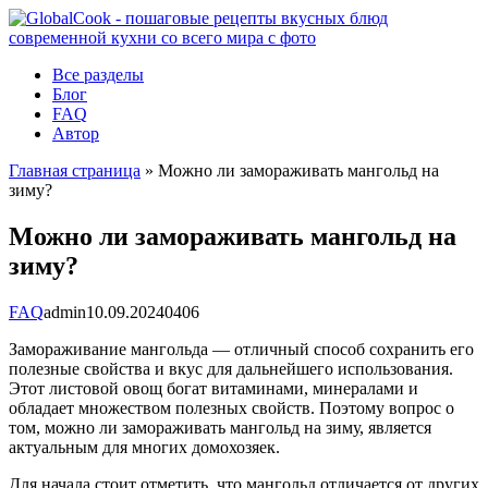
Перейти
к
контенту
Все разделы
Блог
FAQ
Автор
Главная страница
»
Можно ли замораживать мангольд на
зиму?
Можно ли замораживать мангольд на
зиму?
FAQ
admin
10.09.2024
0
406
Замораживание мангольда — отличный способ сохранить его
полезные свойства и вкус для дальнейшего использования.
Этот листовой овощ богат витаминами, минералами и
обладает множеством полезных свойств. Поэтому вопрос о
том, можно ли замораживать мангольд на зиму, является
актуальным для многих домохозяек.
Для начала стоит отметить, что мангольд отличается от других