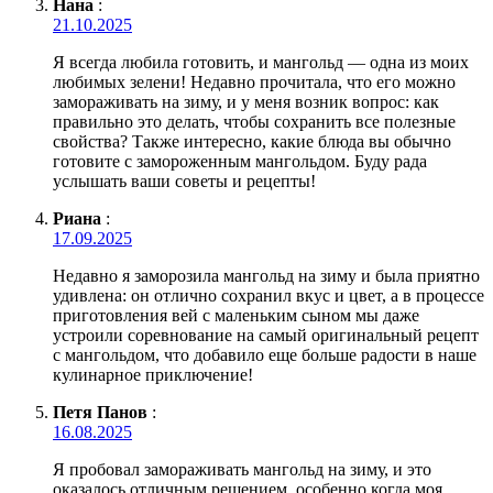
Нана
:
21.10.2025
Я всегда любила готовить, и мангольд — одна из моих
любимых зелени! Недавно прочитала, что его можно
замораживать на зиму, и у меня возник вопрос: как
правильно это делать, чтобы сохранить все полезные
свойства? Также интересно, какие блюда вы обычно
готовите с замороженным мангольдом. Буду рада
услышать ваши советы и рецепты!
Риана
:
17.09.2025
Недавно я заморозила мангольд на зиму и была приятно
удивлена: он отлично сохранил вкус и цвет, а в процессе
приготовления вей с маленьким сыном мы даже
устроили соревнование на самый оригинальный рецепт
с мангольдом, что добавило еще больше радости в наше
кулинарное приключение!
Петя Панов
:
16.08.2025
Я пробовал замораживать мангольд на зиму, и это
оказалось отличным решением, особенно когда моя