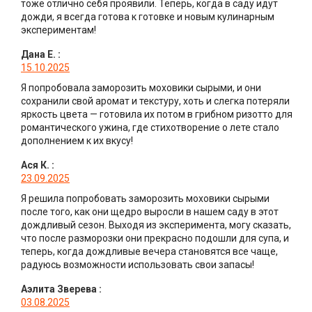
тоже отлично себя проявили. Теперь, когда в саду идут
дожди, я всегда готова к готовке и новым кулинарным
экспериментам!
Дана Е.
:
15.10.2025
Я попробовала заморозить моховики сырыми, и они
сохранили свой аромат и текстуру, хоть и слегка потеряли
яркость цвета — готовила их потом в грибном ризотто для
романтического ужина, где стихотворение о лете стало
дополнением к их вкусу!
Ася К.
:
23.09.2025
Я решила попробовать заморозить моховики сырыми
после того, как они щедро выросли в нашем саду в этот
дождливый сезон. Выходя из эксперимента, могу сказать,
что после разморозки они прекрасно подошли для супа, и
теперь, когда дождливые вечера становятся все чаще,
радуюсь возможности использовать свои запасы!
Аэлита Зверева
:
03.08.2025