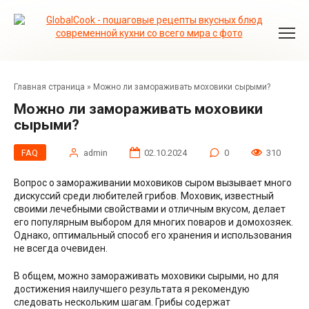
Перейти
к
контенту
Главная страница
»
Можно ли замораживать моховики сырыми?
Можно ли замораживать моховики
сырыми?
FAQ
admin
02.10.2024
0
310
Вопрос о замораживании моховиков сыром вызывает много
дискуссий среди любителей грибов. Моховик, известный
своими лечебными свойствами и отличным вкусом, делает
его популярным выбором для многих поваров и домохозяек.
Однако, оптимальный способ его хранения и использования
не всегда очевиден.
В общем, можно замораживать моховики сырыми, но для
достижения наилучшего результата я рекомендую
следовать нескольким шагам. Грибы содержат