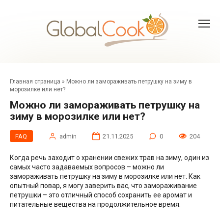
Перейти
к
контенту
Главная страница
»
Можно ли замораживать петрушку на зиму в
морозилке или нет?
Можно ли замораживать петрушку на
зиму в морозилке или нет?
FAQ
admin
21.11.2025
0
204
Когда речь заходит о хранении свежих трав на зиму, один из
самых часто задаваемых вопросов – можно ли
замораживать петрушку на зиму в морозилке или нет. Как
опытный повар, я могу заверить вас, что замораживание
петрушки – это отличный способ сохранить ее аромат и
питательные вещества на продолжительное время.