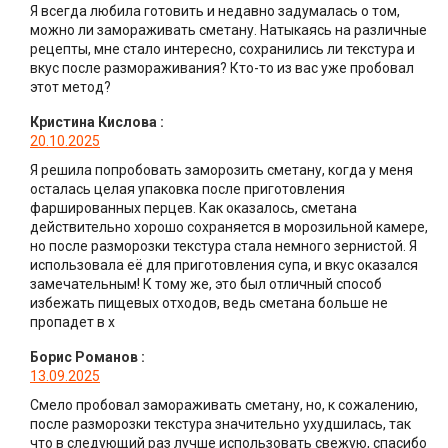
Я всегда любила готовить и недавно задумалась о том,
можно ли замораживать сметану. Натыкаясь на различные
рецепты, мне стало интересно, сохранились ли текстура и
вкус после размораживания? Кто-то из вас уже пробовал
этот метод?
Кристина Кислова
:
20.10.2025
Я решила попробовать заморозить сметану, когда у меня
осталась целая упаковка после приготовления
фаршированных перцев. Как оказалось, сметана
действительно хорошо сохраняется в морозильной камере,
но после разморозки текстура стала немного зернистой. Я
использовала её для приготовления супа, и вкус оказался
замечательным! К тому же, это был отличный способ
избежать пищевых отходов, ведь сметана больше не
пропадет в х
Борис Романов
:
13.09.2025
Смело пробовал замораживать сметану, но, к сожалению,
после разморозки текстура значительно ухудшилась, так
что в следующий раз лучше использовать свежую, спасибо