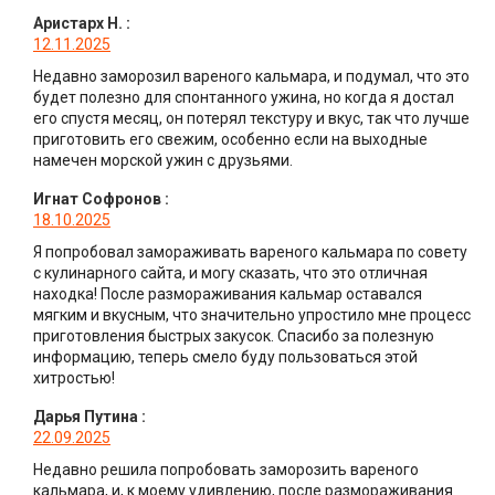
Аристарх Н.
:
12.11.2025
Недавно заморозил вареного кальмара, и подумал, что это
будет полезно для спонтанного ужина, но когда я достал
его спустя месяц, он потерял текстуру и вкус, так что лучше
приготовить его свежим, особенно если на выходные
намечен морской ужин с друзьями.
Игнат Софронов
:
18.10.2025
Я попробовал замораживать вареного кальмара по совету
с кулинарного сайта, и могу сказать, что это отличная
находка! После размораживания кальмар оставался
мягким и вкусным, что значительно упростило мне процесс
приготовления быстрых закусок. Спасибо за полезную
информацию, теперь смело буду пользоваться этой
хитростью!
Дарья Путина
:
22.09.2025
Недавно решила попробовать заморозить вареного
кальмара, и, к моему удивлению, после размораживания