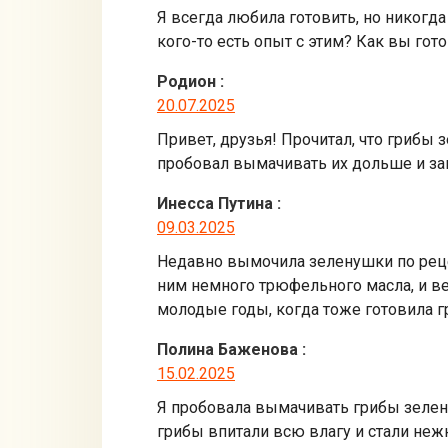
Я всегда любила готовить, но никогда
кого-то есть опыт с этим? Как вы гот
Родион
:
20.07.2025
Привет, друзья! Прочитал, что грибы 
пробовал вымачивать их дольше и зам
Инесса Путина
:
09.03.2025
Недавно вымочила зеленушки по рецеп
ним немного трюфельного масла, и в
молодые годы, когда тоже готовила г
Полина Баженова
:
15.02.2025
Я пробовала вымачивать грибы зелену
грибы впитали всю влагу и стали неж