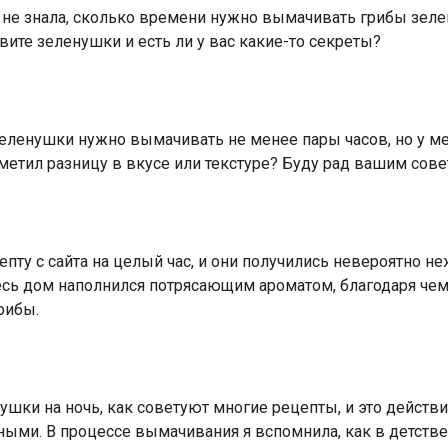
 не знала, сколько времени нужно вымачивать грибы зелену
овите зеленушки и есть ли у вас какие-то секреты?
зеленушки нужно вымачивать не менее пары часов, но у мен
етил разницу в вкусе или текстуре? Буду рад вашим сове
ту с сайта на целый час, и они получились невероятно н
есь дом наполнился потрясающим ароматом, благодаря че
рибы.
шки на ночь, как советуют многие рецепты, и это действи
ными. В процессе вымачивания я вспомнила, как в детстве 