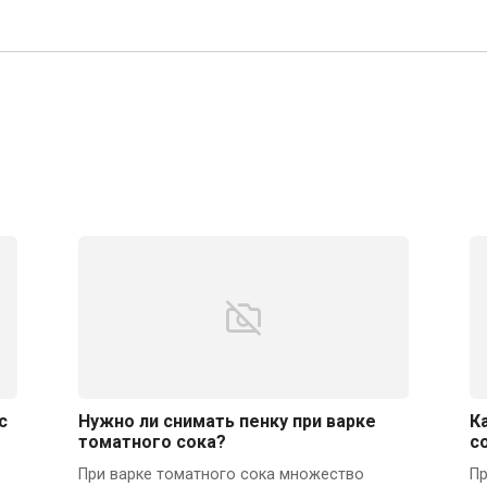
с
Нужно ли снимать пенку при варке
К
томатного сока?
с
При варке томатного сока множество
Пр