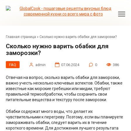
Перейти
к
контенту
Главная страница
»
Сколько нужно варить обабки для заморозки?
Сколько нужно варить обабки для
заморозки?
FAQ
admin
07.06.2024
0
386
Отвечая на вопрос, сколько варить обабки для заморозки,
важно учесть несколько ключевых аспектов. Обабки, также
известные как морские гребешки или мидии, требуют
правильной термообработки, чтобы сохранить свои
питательные вещества и текстуру после заморозки.
Обабки содержат много воды, что делает их
чувствительными к перегреву. Поэтому, если вы планируете
замораживать обабки, следует варить их в течение
короткого времени. Для достижения лучшего результата