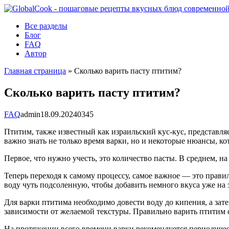
Перейти
к
Все разделы
контенту
Блог
FAQ
Автор
Главная страница
»
Сколько варить пасту птитим?
Сколько варить пасту птитим?
FAQ
admin
18.09.2024
0
345
Птитим, также известный как израильский кус-кус, представл
важно знать не только время варки, но и некоторые нюансы, ко
Первое, что нужно учесть, это количество пасты. В среднем, 
Теперь переходя к самому процессу, самое важное — это прави
воду чуть подсоленную, чтобы добавить немного вкуса уже на 
Для варки птитима необходимо довести воду до кипения, а зате
зависимости от желаемой текстуры. Правильно варить птитим сл
На протяжении всего времени варки рекомендуется периодичес