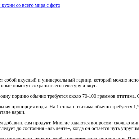
яет собой вкусный и универсальный гарнир, который можно испо
торые помогут сохранить его текстуру и вкус.
на одну порцию обычно требуется около 70-100 граммов птитима
льная пропорция воды. На 1 стакан птитима обычно требуется 1,
этапе варки.
м добавить сам продукт. Многие задаются вопросом: сколько мин
едует до состояния «аль денте», когда он остается чуть упругим
ки помешивать птитим, чтобы предотвратить прилипание. После