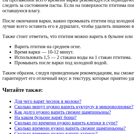
следить за состоянием пасты. Если на поверхности птитима по
оставшуюся влагу.
После окончания варки, важно промывать птитим под холодной
лучше всего оставить его в дуршлаге, чтобы удалить лишнюю в
Также стоит отметить, что птитим можно варить в бульоне ил
Варить птитим на среднем огне.
Время варки — 10-12 минут.
Использовать 1,5 — 2 стакана воды на 1 стакан птитима.
Промывать после варки под холодной водой.
Таким образом, следуя приведенным рекомендациям, вы сможе
гарантирует его отличный вкус и текстуру, которые приятно уд
Читайте также:
Для чего варят чеснок в молоке?
Сколько минут нужно варить кукурузу в микроволновке?
Как долго нужно варить свежие шампиньоны?
На каком бульоне варят борщ?
Сколько по времени нужно варить клецки в супе?
Сколько времени нужно варить свежие шампиньоны?
Сколько времени нужно варить курицу?