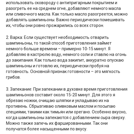
использовать сковороду с антипригарным покрытием и
разогреть ее на среднем огне, добавляют немного масла
или сливочного масла. Как только масло разогреется, можно
добавлять шампиньоны. Важно периодически помешивать
их, чтобы они ровно прожарились со всех сторон.
2. Варка: Если существует необходимость отварить
шампиньоны, то такой способ приготовления займет
немного больше времени – примерно 10-15 минут. Я
добавляю в кастрюлю воду, немного соли и ставлю на огонь
до закипания. Как только вода закипит, аккуратно опускаю
шампиньоны и готовлю их, периодически пробуя на
готовность. Основной признак готовности – это мягкость
грибов.
3. Запекание: При запекании в духовке время приготовления
шампиньонов составит около 15-20 минут. Для этого я
обрезаю ножки, очищаю шляпки и укладываю их на
противень. Сбрызгиваю оливковым маслом и посыпаю
специями, такими как тимьян или орегано. Особенно вкусно,
когда шампиньоны запекаются с добавлением сыра сверху.
Можно также запечь их фаршированными. Так они
получатся более насыщенными по вкусу.