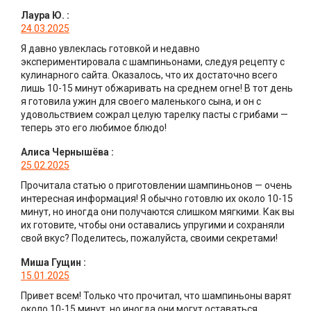
Лаура Ю.
:
24.03.2025
Я давно увлеклась готовкой и недавно
экспериментировала с шампиньонами, следуя рецепту с
кулинарного сайта. Оказалось, что их достаточно всего
лишь 10-15 минут обжаривать на среднем огне! В тот день
я готовила ужин для своего маленького сына, и он с
удовольствием сожрал целую тарелку пасты с грибами —
теперь это его любимое блюдо!
Алиса Чернышёва
:
25.02.2025
Прочитала статью о приготовлении шампиньонов — очень
интересная информация! Я обычно готовлю их около 10-15
минут, но иногда они получаются слишком мягкими. Как вы
их готовите, чтобы они оставались упругими и сохраняли
свой вкус? Поделитесь, пожалуйста, своими секретами!
Миша Гущин
:
15.01.2025
Привет всем! Только что прочитал, что шампиньоны варят
около 10-15 минут, но иногда они могут оставаться