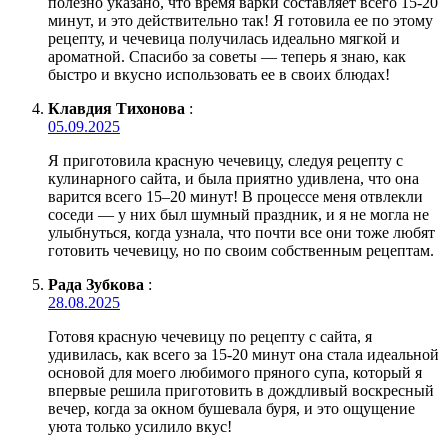
полезно указано, что время варки составляет всего 15-20
минут, и это действительно так! Я готовила ее по этому
рецепту, и чечевица получилась идеально мягкой и
ароматной. Спасибо за советы — теперь я знаю, как
быстро и вкусно использовать ее в своих блюдах!
Клавдия Тихонова
:
05.09.2025
Я приготовила красную чечевицу, следуя рецепту с
кулинарного сайта, и была приятно удивлена, что она
варится всего 15–20 минут! В процессе меня отвлекли
соседи — у них был шумный праздник, и я не могла не
улыбнуться, когда узнала, что почти все они тоже любят
готовить чечевицу, но по своим собственным рецептам.
Рада Зубкова
:
28.08.2025
Готовя красную чечевицу по рецепту с сайта, я
удивилась, как всего за 15-20 минут она стала идеальной
основой для моего любимого пряного супа, который я
впервые решила приготовить в дождливый воскресный
вечер, когда за окном бушевала буря, и это ощущение
уюта только усилило вкус!