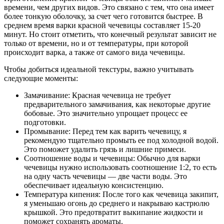
времени, чем других видов. Это связано с тем, что она имеет
более тонкую оболочку, за счет чего готовится быстрее. В
среднем время варки красной чечевицы составляет 15-20
минут. Но стоит отметить, что конечный результат зависит не
только от времени, но и от температуры, при которой
происходит варка, а также от самого вида чечевицы.
Чтобы добиться идеальной текстуры, важно учитывать
следующие моменты:
Замачивание: Красная чечевица не требует
предварительного замачивания, как некоторые другие
бобовые. Это значительно упрощает процесс ее
подготовки.
Промывание: Перед тем как варить чечевицу, я
рекомендую тщательно промыть ее под холодной водой.
Это поможет удалить грязь и лишние примеси.
Соотношение воды и чечевицы: Обычно для варки
чечевицы нужно использовать соотношение 1:2, то есть
на одну часть чечевицы — две части воды. Это
обеспечивает идеальную консистенцию.
Температура кипения: После того как чечевица закипит,
я уменьшаю огонь до среднего и накрываю кастрюлю
крышкой. Это предотвратит выкипание жидкости и
поможет сохранять ароматы.