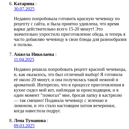
Катарина
:
30.07.2025
Недавно попробовала готовить красную чечевицу по
рецепту с сайта, и была приятно удивлена, что время
варки действительно всего 15-20 минут! Это
значительно упростило приготовление обеда, и теперь я
часто добавляю чечевицу в свои блюда для разнообразия
и пользы.
Анжела Николаева
:
11.04.2025
Недавно решила попробовать рецепт красной чечевицы,
и, как оказалось, это был отличный выбор! Я готовила
её около 20 минут, и она получилась такой нежной и
ароматной. Интересно, что в процессе приготовления в
кухне сидел мой кот, наблюдая за происходящим, и в
один момент "помогал" мне, бросая лапку в кастрюлю
— так смешно! Подавала чечевицу с зеленью и
лимоном, и это стало настоящим хитом вечеринки,
когда навестила подруг.
Лена Туманова
:
09.03.2025